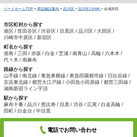
リードホームTOP
>
周辺施設案内
>
品川区
>
品川区の内科
>
金城医院
市区町村から探す
港区
/
世田谷区
/
渋谷区
/
目黒区
/
品川区
/
大田区
/
川崎市中原区
/
新宿区
町名から探す
港南
/
三田
/
赤坂
/
白金
/
芝浦
/
南青山
/
高輪
/
六本木
/
代々木
/
南麻布
路線から探す
山手線
/
南北線
/
東急東横線
/
東急田園都市線
/
日比谷線
/
京浜東北線
/
都営大江戸線
/
小田急小田原線
/
都営三田線
/
湘南新宿ライン宇須
駅から探す
麻布十番
/
品川
/
恵比寿
/
目黒
/
渋谷
/
広尾
/
白金高輪
/
田町
/
白金台
/
中目黒
電話でお問い合わせ