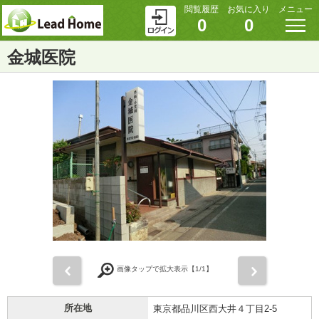
閲覧履歴
お気に入り
メニュー
0
0
金城医院
前
次
画像タップで拡大表示【
1
/1】
所在地
東京都品川区西大井４丁目2-5