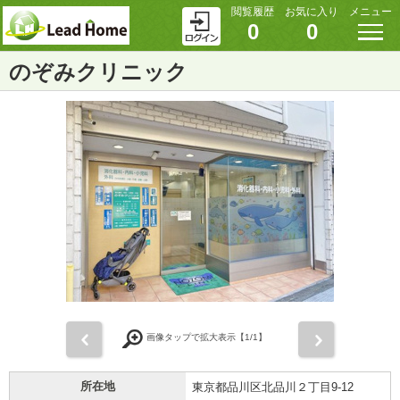
閲覧履歴
お気に入り
メニュー
0
0
のぞみクリニック
前
次
画像タップで拡大表示【
1
/1】
所在地
東京都品川区北品川２丁目9-12