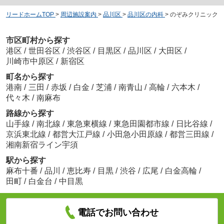
リードホームTOP
>
周辺施設案内
>
品川区
>
品川区の内科
>
のぞみクリニック
市区町村から探す
港区
/
世田谷区
/
渋谷区
/
目黒区
/
品川区
/
大田区
/
川崎市中原区
/
新宿区
町名から探す
港南
/
三田
/
赤坂
/
白金
/
芝浦
/
南青山
/
高輪
/
六本木
/
代々木
/
南麻布
路線から探す
山手線
/
南北線
/
東急東横線
/
東急田園都市線
/
日比谷線
/
京浜東北線
/
都営大江戸線
/
小田急小田原線
/
都営三田線
/
湘南新宿ライン宇須
駅から探す
麻布十番
/
品川
/
恵比寿
/
目黒
/
渋谷
/
広尾
/
白金高輪
/
田町
/
白金台
/
中目黒
電話でお問い合わせ