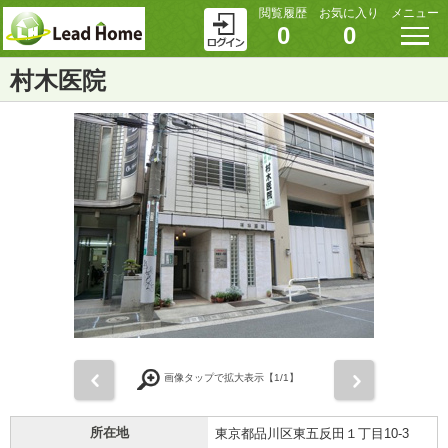
閲覧履歴
お気に入り
メニュー
0
0
村木医院
前
次
画像タップで拡大表示【
1
/1】
所在地
東京都品川区東五反田１丁目10-3