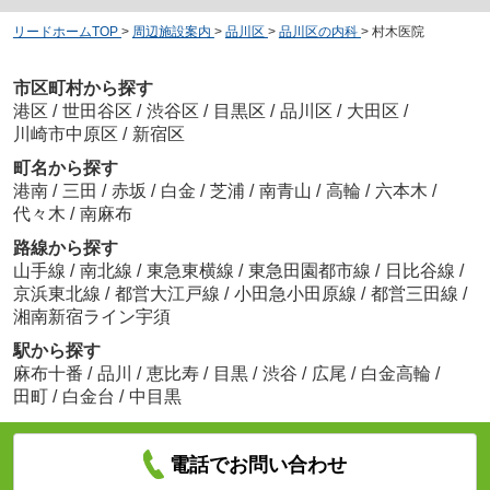
リードホームTOP
>
周辺施設案内
>
品川区
>
品川区の内科
>
村木医院
市区町村から探す
港区
/
世田谷区
/
渋谷区
/
目黒区
/
品川区
/
大田区
/
川崎市中原区
/
新宿区
町名から探す
港南
/
三田
/
赤坂
/
白金
/
芝浦
/
南青山
/
高輪
/
六本木
/
代々木
/
南麻布
路線から探す
山手線
/
南北線
/
東急東横線
/
東急田園都市線
/
日比谷線
/
京浜東北線
/
都営大江戸線
/
小田急小田原線
/
都営三田線
/
湘南新宿ライン宇須
駅から探す
麻布十番
/
品川
/
恵比寿
/
目黒
/
渋谷
/
広尾
/
白金高輪
/
田町
/
白金台
/
中目黒
電話でお問い合わせ