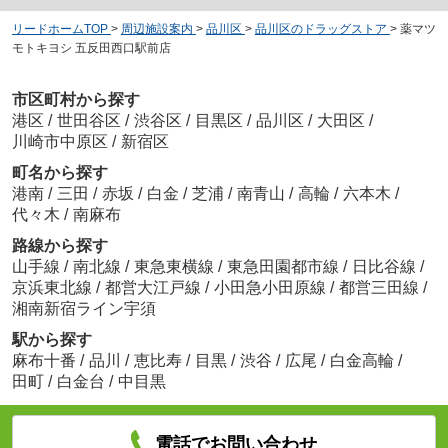
リードホームTOP
>
周辺施設案内
>
品川区
>
品川区のドラッグストア
>
薬マツ
モトキヨシ 五反田西口駅前店
市区町村から探す
港区
/
世田谷区
/
渋谷区
/
目黒区
/
品川区
/
大田区
/
川崎市中原区
/
新宿区
町名から探す
港南
/
三田
/
赤坂
/
白金
/
芝浦
/
南青山
/
高輪
/
六本木
/
代々木
/
南麻布
路線から探す
山手線
/
南北線
/
東急東横線
/
東急田園都市線
/
日比谷線
/
京浜東北線
/
都営大江戸線
/
小田急小田原線
/
都営三田線
/
湘南新宿ライン宇須
駅から探す
麻布十番
/
品川
/
恵比寿
/
目黒
/
渋谷
/
広尾
/
白金高輪
/
田町
/
白金台
/
中目黒
電話でお問い合わせ