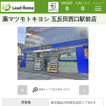
閲覧履歴
お気に入り
メニュー
0
0
薬マツモトキヨシ 五反田西口駅前店
前
次
画像タップで拡大表示【
1
/1】
所在地
東京都品川区西五反田１丁目1-8