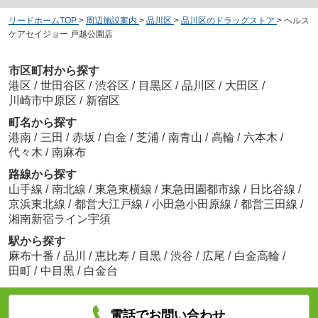
リードホームTOP
>
周辺施設案内
>
品川区
>
品川区のドラッグストア
>
ヘルス
ケアセイジョー 戸越公園店
市区町村から探す
港区
/
世田谷区
/
渋谷区
/
目黒区
/
品川区
/
大田区
/
川崎市中原区
/
新宿区
町名から探す
港南
/
三田
/
赤坂
/
白金
/
芝浦
/
南青山
/
高輪
/
六本木
/
代々木
/
南麻布
路線から探す
山手線
/
南北線
/
東急東横線
/
東急田園都市線
/
日比谷線
/
京浜東北線
/
都営大江戸線
/
小田急小田原線
/
都営三田線
/
湘南新宿ライン宇須
駅から探す
麻布十番
/
品川
/
恵比寿
/
目黒
/
渋谷
/
広尾
/
白金高輪
/
田町
/
中目黒
/
白金台
電話でお問い合わせ