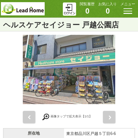
閲覧履歴
お気に入り
メニュー
0
0
ヘルスケアセイジョー 戸越公園店
前
次
画像タップで拡大表示【
1
/1】
所在地
東京都品川区戸越５丁目6-6