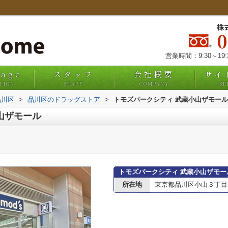
株
営業時間：9:30～19
uage
スタッフ
会社概要
サイ
TION
STAFF
COMPANY
SI
品川区
>
品川区のドラッグストア
>
トモズパークシティ 武蔵小山ザモール
山ザモール
トモズパークシティ 武蔵小山ザモー
所在地
東京都品川区小山３丁目1