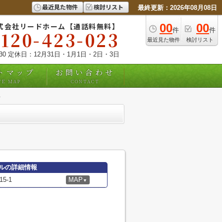
最近見た物件
検討リスト
最終更新：2026年08月08日
式会社リードホーム【通話料無料】
00
00
件
件
0120-423-023
最近見た物件
検討リスト
:30 定休日：12月31日・1月1日・2日・3日
トマップ
お問い合わせ
TE MAP
CONTACT
ルの詳細情報
5-1
MAP
▼