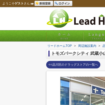
新規登録
ログイン
ようこそ
ゲスト
さん
ホーム
Lang
HOME
TRANSLA
リードホームTOP
>
周辺施設案内
>
トモズパークシティ 武蔵小
<<品川区のドラッグストアの一覧へ