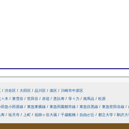
区
/
渋谷区
/
大田区
/
品川区
/
港区
/
川崎市中原区
代々木
/
東雪谷
/
世田谷
/
赤堤
/
恵比寿
/
等々力
/
南馬込
/
松原
小田急小田原線
/
東急東横線
/
東急田園都市線
/
東急目黒線
/
東急世田谷線
/
比寿
/
祐天寺
/
上町
/
祖師ヶ谷大蔵
/
千歳船橋
/
自由が丘
/
都立大学
/
駒沢大