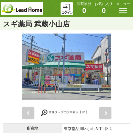
閲覧履歴
お気に入り
メニュー
0
0
スギ薬局 武蔵小山店
前
次
画像タップで拡大表示【
1
/1】
所在地
東京都品川区小山３丁目8-4