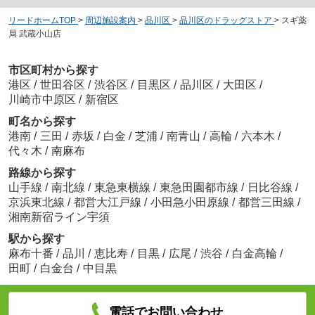
リードホームTOP
>
周辺施設案内
>
品川区
>
品川区のドラッグストア
>
スギ薬
局 武蔵小山店
市区町村から探す
港区
/
世田谷区
/
渋谷区
/
目黒区
/
品川区
/
大田区
/
川崎市中原区
/
新宿区
町名から探す
港南
/
三田
/
赤坂
/
白金
/
芝浦
/
南青山
/
高輪
/
六本木
/
代々木
/
南麻布
路線から探す
山手線
/
南北線
/
東急東横線
/
東急田園都市線
/
日比谷線
/
京浜東北線
/
都営大江戸線
/
小田急小田原線
/
都営三田線
/
湘南新宿ライン宇須
駅から探す
麻布十番
/
品川
/
恵比寿
/
目黒
/
広尾
/
渋谷
/
白金高輪
/
田町
/
白金台
/
中目黒
電話でお問い合わせ