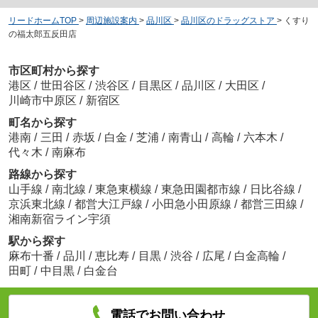
リードホームTOP
>
周辺施設案内
>
品川区
>
品川区のドラッグストア
>
くすり
の福太郎五反田店
市区町村から探す
港区
/
世田谷区
/
渋谷区
/
目黒区
/
品川区
/
大田区
/
川崎市中原区
/
新宿区
町名から探す
港南
/
三田
/
赤坂
/
白金
/
芝浦
/
南青山
/
高輪
/
六本木
/
代々木
/
南麻布
路線から探す
山手線
/
南北線
/
東急東横線
/
東急田園都市線
/
日比谷線
/
京浜東北線
/
都営大江戸線
/
小田急小田原線
/
都営三田線
/
湘南新宿ライン宇須
駅から探す
麻布十番
/
品川
/
恵比寿
/
目黒
/
渋谷
/
広尾
/
白金高輪
/
田町
/
中目黒
/
白金台
電話でお問い合わせ