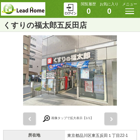
閲覧履歴
お気に入り
メニュー
0
0
くすりの福太郎五反田店
前
次
画像タップで拡大表示【
1
/1】
所在地
東京都品川区東五反田１丁目22-1