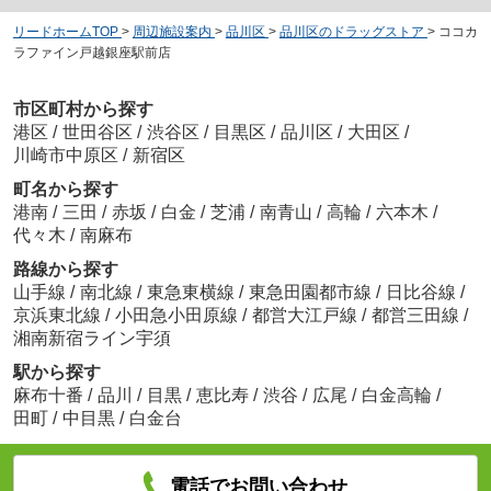
リードホームTOP
>
周辺施設案内
>
品川区
>
品川区のドラッグストア
>
ココカ
ラファイン戸越銀座駅前店
市区町村から探す
港区
/
世田谷区
/
渋谷区
/
目黒区
/
品川区
/
大田区
/
川崎市中原区
/
新宿区
町名から探す
港南
/
三田
/
赤坂
/
白金
/
芝浦
/
南青山
/
高輪
/
六本木
/
代々木
/
南麻布
路線から探す
山手線
/
南北線
/
東急東横線
/
東急田園都市線
/
日比谷線
/
京浜東北線
/
小田急小田原線
/
都営大江戸線
/
都営三田線
/
湘南新宿ライン宇須
駅から探す
麻布十番
/
品川
/
目黒
/
恵比寿
/
渋谷
/
広尾
/
白金高輪
/
田町
/
中目黒
/
白金台
電話でお問い合わせ