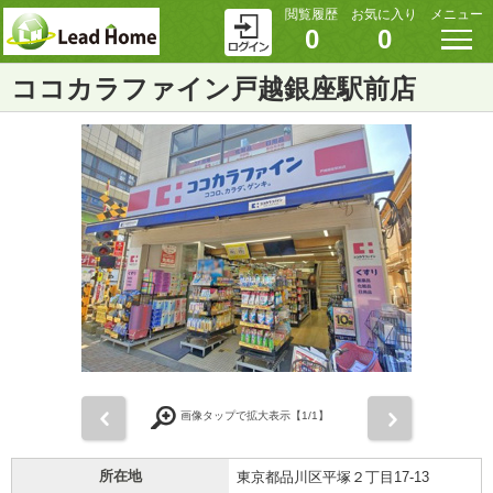
閲覧履歴
お気に入り
メニュー
0
0
ココカラファイン戸越銀座駅前店
前
次
画像タップで拡大表示【
1
/1】
所在地
東京都品川区平塚２丁目17-13