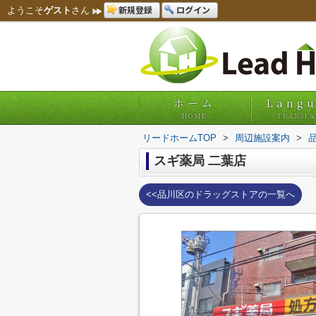
新規登録
ログイン
ようこそ
ゲスト
さん
ホーム
Lang
HOME
TRANSLA
リードホームTOP
>
周辺施設案内
>
スギ薬局 二葉店
<<品川区のドラッグストアの一覧へ