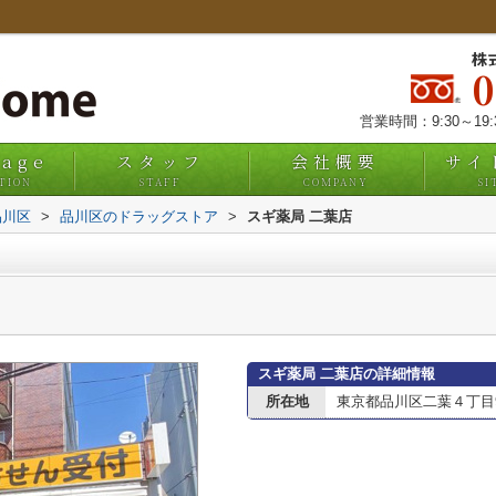
株
営業時間：9:30～19
uage
スタッフ
会社概要
サイ
TION
STAFF
COMPANY
SI
品川区
>
品川区のドラッグストア
>
スギ薬局 二葉店
スギ薬局 二葉店の詳細情報
所在地
東京都品川区二葉４丁目9