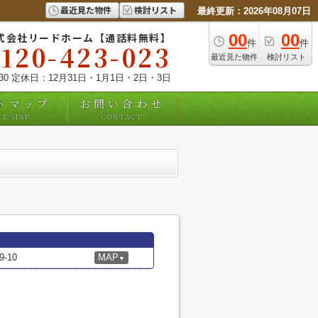
最近見た物件
検討リスト
最終更新：2026年08月07日
式会社リードホーム【通話料無料】
00
00
件
件
0120-423-023
最近見た物件
検討リスト
:30 定休日：12月31日・1月1日・2日・3日
トマップ
お問い合わせ
TE MAP
CONTACT
-10
MAP
▼