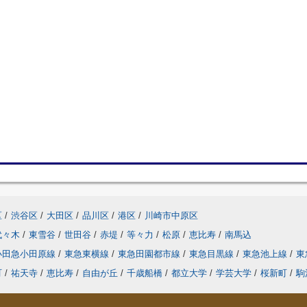
区
/
渋谷区
/
大田区
/
品川区
/
港区
/
川崎市中原区
代々木
/
東雪谷
/
世田谷
/
赤堤
/
等々力
/
松原
/
恵比寿
/
南馬込
小田急小田原線
/
東急東横線
/
東急田園都市線
/
東急目黒線
/
東急池上線
/
東
町
/
祐天寺
/
恵比寿
/
自由が丘
/
千歳船橋
/
都立大学
/
学芸大学
/
桜新町
/
駒