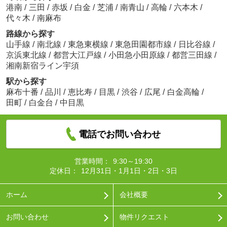
港南
/
三田
/
赤坂
/
白金
/
芝浦
/
南青山
/
高輪
/
六本木
/
代々木
/
南麻布
路線から探す
山手線
/
南北線
/
東急東横線
/
東急田園都市線
/
日比谷線
/
京浜東北線
/
都営大江戸線
/
小田急小田原線
/
都営三田線
/
湘南新宿ライン宇須
駅から探す
麻布十番
/
品川
/
恵比寿
/
目黒
/
渋谷
/
広尾
/
白金高輪
/
田町
/
白金台
/
中目黒
電話でお問い合わせ
営業時間：
9:30～19:30
定休日：
12月31日・1月1日・2日・3日
ホーム
会社概要
お問い合わせ
物件リクエスト