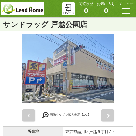
閲覧履歴
お気に入り
メニュー
0
0
サンドラッグ 戸越公園店
前
次
画像タップで拡大表示【
1
/1】
所在地
東京都品川区戸越６丁目7-7