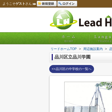
新規登録
ログイン
ようこそ
ゲスト
さん
ホーム
Lang
HOME
TRANSLA
リードホームTOP
>
周辺施設案内
>
品川区立品川学園
<<品川区の中学校の一覧へ