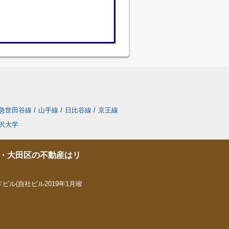
急世田谷線
/
山手線
/
日比谷線
/
京王線
沢大学
・大田区の不動産はリ
ビル(自社ビル2019年1月竣