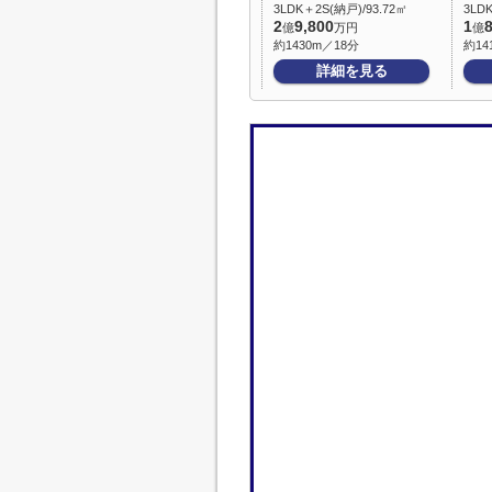
3LDK＋2S(納戸)/93.72㎡
3LD
2
9,800
1
億
万円
億
約1430m／18分
約14
詳細を見る