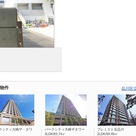
物件
品川区
クシティ大崎ザ・タワ
パークシティ大崎ザタワー
プレミスト北品川
3LDK/83.74㎡
2LDK/59.49㎡