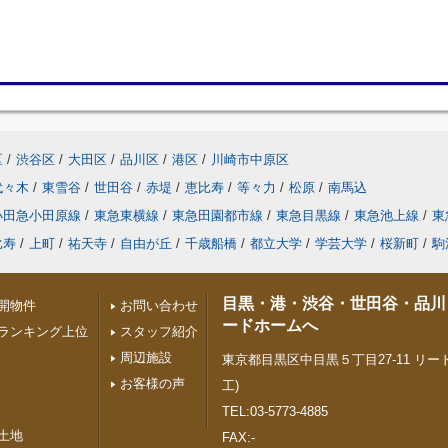
区
/
渋谷区
/
大田区
/
品川区
/
港区
/
川崎市中原区
代々木
/
東雪谷
/
世田谷
/
赤堤
/
恵比寿
/
等々力
/
松原
/
南馬込
小田急小田原線
/
東急東横線
/
東急田園都市線
/
東急目黒線
/
東急池上線
/
東
比寿
/
上町
/
祐天寺
/
自由が丘
/
千歳船橋
/
都立大学
/
学芸大学
/
桜新町
/
駒
目黒・港・渋谷・世田谷・品川
開物件
お問い合わせ
ードホームへ
ランキング上位
スタッフ紹介
周辺施設
東京都目黒区中目黒５丁目27-11 リード
お客様の声
工)
TEL:03-5773-4885
土地
FAX:-