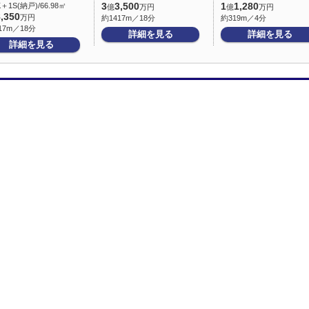
K＋1S(納戸)/66.98㎡
3
3,500
1
1,280
億
万円
億
万円
8,350
万円
約1417m／18分
約319m／4分
17m／18分
詳細を見る
詳細を見る
詳細を見る