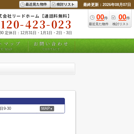
最近見た物件
検討リスト
最終更新：2026年08月07日
式会社リードホーム【通話料無料】
00
00
件
件
0120-423-023
最近見た物件
検討リスト
:30 定休日：12月31日・1月1日・2日・3日
トマップ
お問い合わせ
TE MAP
CONTACT
9-30
MAP
▼