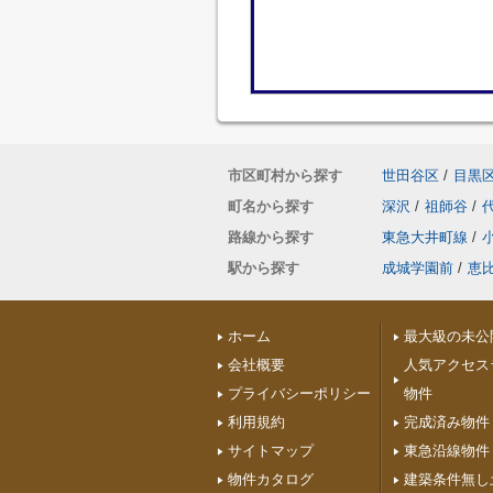
市区町村から探す
世田谷区
/
目黒
町名から探す
深沢
/
祖師谷
/
路線から探す
東急大井町線
/
駅から探す
成城学園前
/
恵
ホーム
最大級の未公
会社概要
人気アクセス
プライバシーポリシー
物件
利用規約
完成済み物件
サイトマップ
東急沿線物件
物件カタログ
建築条件無し