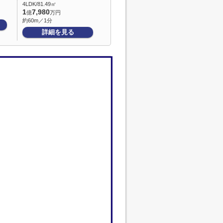
4LDK/81.49㎡
1
7,980
億
万円
約60m／1分
詳細を見る