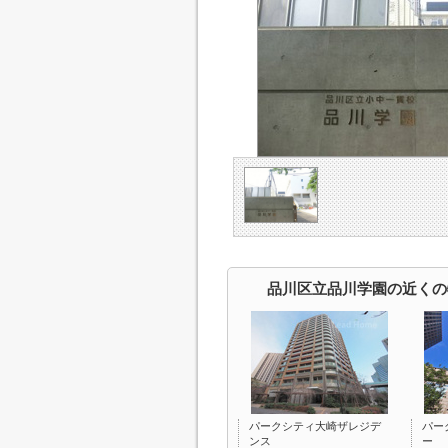
品川区立品川学園の近くの
パークシティ大崎ザレジデ
パー
ンス
ー