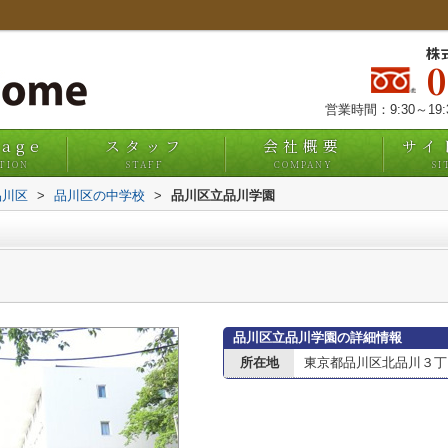
株
営業時間：9:30～19
uage
スタッフ
会社概要
サイ
TION
STAFF
COMPANY
SI
品川区
>
品川区の中学校
>
品川区立品川学園
品川区立品川学園の詳細情報
所在地
東京都品川区北品川３丁目