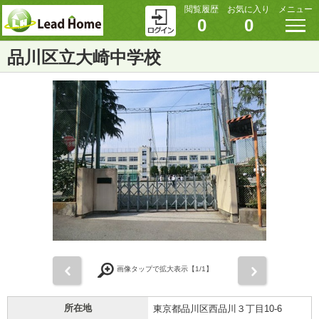
閲覧履歴
お気に入り
メニュー
0
0
品川区立大崎中学校
前
次
画像タップで拡大表示【
1
/1】
所在地
東京都品川区西品川３丁目10-6