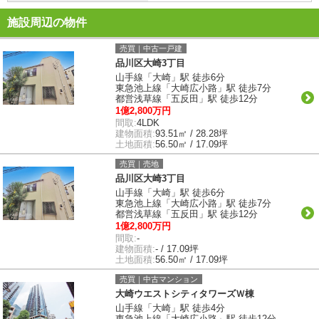
施設周辺の物件
売買｜中古一戸建
品川区大崎3丁目
山手線「大崎」駅 徒歩6分
東急池上線「大崎広小路」駅 徒歩7分
都営浅草線「五反田」駅 徒歩12分
1億2,800万円
間取:
4LDK
建物面積:
93.51㎡ / 28.28坪
土地面積:
56.50㎡ / 17.09坪
売買｜売地
品川区大崎3丁目
山手線「大崎」駅 徒歩6分
東急池上線「大崎広小路」駅 徒歩7分
都営浅草線「五反田」駅 徒歩12分
1億2,800万円
間取:
-
建物面積:
- / 17.09坪
土地面積:
56.50㎡ / 17.09坪
売買｜中古マンション
大崎ウエストシティタワーズＷ棟
山手線「大崎」駅 徒歩4分
東急池上線「大崎広小路」駅 徒歩12分