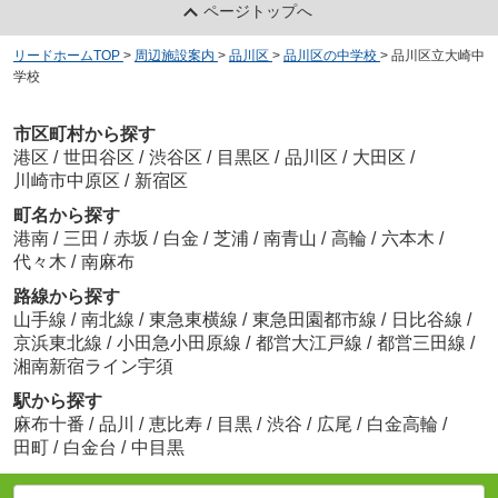
ページトップへ
リードホームTOP
>
周辺施設案内
>
品川区
>
品川区の中学校
>
品川区立大崎中
学校
市区町村から探す
港区
/
世田谷区
/
渋谷区
/
目黒区
/
品川区
/
大田区
/
川崎市中原区
/
新宿区
町名から探す
港南
/
三田
/
赤坂
/
白金
/
芝浦
/
南青山
/
高輪
/
六本木
/
代々木
/
南麻布
路線から探す
山手線
/
南北線
/
東急東横線
/
東急田園都市線
/
日比谷線
/
京浜東北線
/
小田急小田原線
/
都営大江戸線
/
都営三田線
/
湘南新宿ライン宇須
駅から探す
麻布十番
/
品川
/
恵比寿
/
目黒
/
渋谷
/
広尾
/
白金高輪
/
田町
/
白金台
/
中目黒