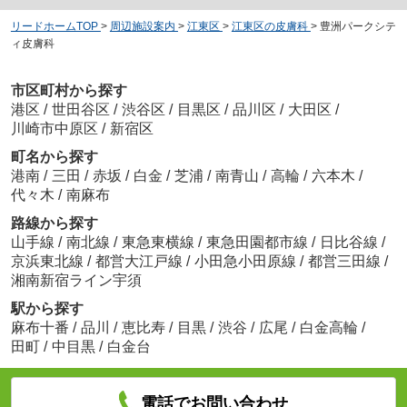
リードホームTOP
>
周辺施設案内
>
江東区
>
江東区の皮膚科
>
豊洲パークシテ
ィ皮膚科
市区町村から探す
港区
/
世田谷区
/
渋谷区
/
目黒区
/
品川区
/
大田区
/
川崎市中原区
/
新宿区
町名から探す
港南
/
三田
/
赤坂
/
白金
/
芝浦
/
南青山
/
高輪
/
六本木
/
代々木
/
南麻布
路線から探す
山手線
/
南北線
/
東急東横線
/
東急田園都市線
/
日比谷線
/
京浜東北線
/
都営大江戸線
/
小田急小田原線
/
都営三田線
/
湘南新宿ライン宇須
駅から探す
麻布十番
/
品川
/
恵比寿
/
目黒
/
渋谷
/
広尾
/
白金高輪
/
田町
/
中目黒
/
白金台
電話でお問い合わせ