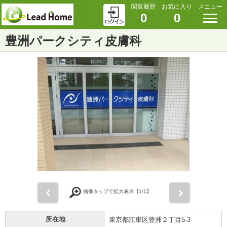
閲覧履歴
お気に入り
メニュー
0
0
豊洲パークシティ皮膚科
前
次
画像タップで拡大表示【
1
/1】
所在地
東京都江東区豊洲２丁目5-3