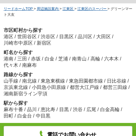
リードホームTOP
>
周辺施設案内
>
江東区
>
江東区のスーパー
>
グリーンマー
ト大友
市区町村から探す
港区
/
世田谷区
/
渋谷区
/
目黒区
/
品川区
/
大田区
/
川崎市中原区
/
新宿区
町名から探す
港南
/
三田
/
赤坂
/
白金
/
芝浦
/
南青山
/
高輪
/
六本木
/
代々木
/
南麻布
路線から探す
山手線
/
南北線
/
東急東横線
/
東急田園都市線
/
日比谷線
/
京浜東北線
/
小田急小田原線
/
都営大江戸線
/
都営三田線
/
湘南新宿ライン宇須
駅から探す
麻布十番
/
品川
/
恵比寿
/
目黒
/
渋谷
/
広尾
/
白金高輪
/
田町
/
白金台
/
中目黒
電話でお問い合わせ