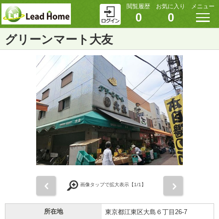
閲覧履歴
お気に入り
メニュー
0
0
グリーンマート大友
前
次
画像タップで拡大表示【
1
/1】
所在地
東京都江東区大島６丁目26-7