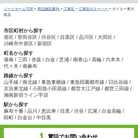
リードホームTOP
>
周辺施設案内
>
江東区
>
江東区のスーパー
>
ダイエー東大
島店
市区町村から探す
港区
/
世田谷区
/
渋谷区
/
目黒区
/
品川区
/
大田区
/
川崎市中原区
/
新宿区
町名から探す
港南
/
三田
/
赤坂
/
白金
/
芝浦
/
南青山
/
高輪
/
六本木
/
代々木
/
南麻布
路線から探す
山手線
/
南北線
/
東急東横線
/
東急田園都市線
/
日比谷線
/
京浜東北線
/
小田急小田原線
/
都営大江戸線
/
都営三田線
/
湘南新宿ライン宇須
駅から探す
麻布十番
/
品川
/
恵比寿
/
目黒
/
渋谷
/
広尾
/
白金高輪
/
田町
/
白金台
/
中目黒
電話でお問い合わせ