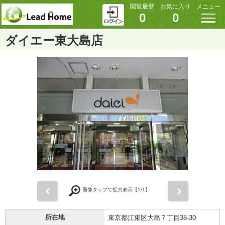
閲覧履歴
お気に入り
メニュー
0
0
ダイエー東大島店
前
次
画像タップで拡大表示【
1
/1】
所在地
東京都江東区大島７丁目38-30