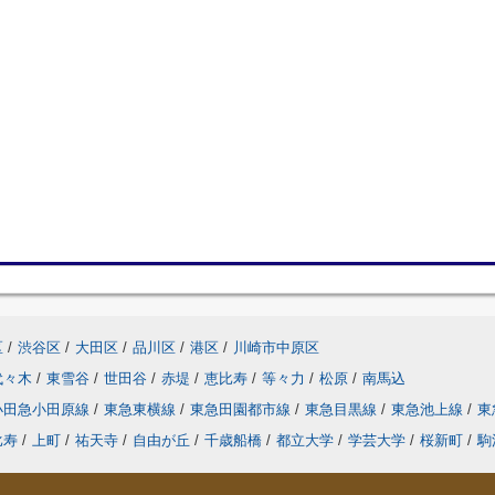
区
/
渋谷区
/
大田区
/
品川区
/
港区
/
川崎市中原区
代々木
/
東雪谷
/
世田谷
/
赤堤
/
恵比寿
/
等々力
/
松原
/
南馬込
小田急小田原線
/
東急東横線
/
東急田園都市線
/
東急目黒線
/
東急池上線
/
東
比寿
/
上町
/
祐天寺
/
自由が丘
/
千歳船橋
/
都立大学
/
学芸大学
/
桜新町
/
駒