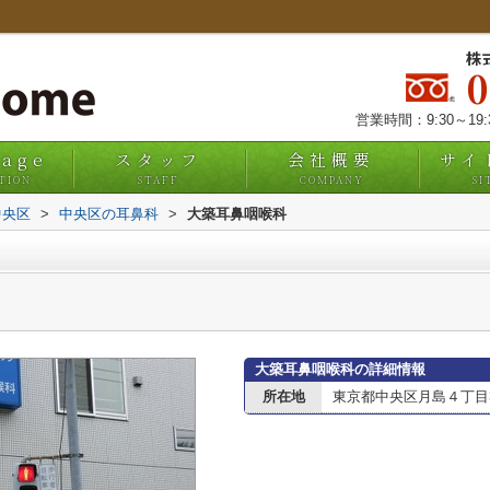
株
営業時間：9:30～19
uage
スタッフ
会社概要
サイ
TION
STAFF
COMPANY
SI
中央区
>
中央区の耳鼻科
>
大築耳鼻咽喉科
大築耳鼻咽喉科の詳細情報
所在地
東京都中央区月島４丁目3