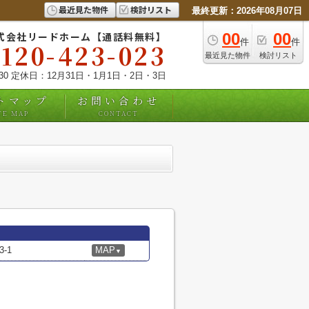
最近見た物件
検討リスト
最終更新：2026年08月07日
式会社リードホーム【通話料無料】
00
00
件
件
0120-423-023
最近見た物件
検討リスト
:30 定休日：12月31日・1月1日・2日・3日
トマップ
お問い合わせ
TE MAP
CONTACT
-1
MAP
▼