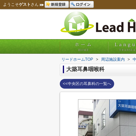
新規登録
ログイン
ようこそ
ゲスト
さん
ホーム
Lang
HOME
TRANSLA
リードホームTOP
>
周辺施設案内
>
大築耳鼻咽喉科
<<中央区の耳鼻科の一覧へ