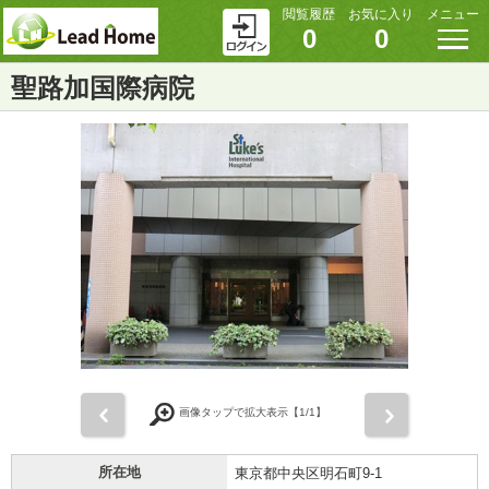
閲覧履歴
お気に入り
メニュー
0
0
聖路加国際病院
前
次
画像タップで拡大表示【
1
/1】
所在地
東京都中央区明石町9-1