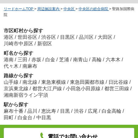
リードホームTOP
>
周辺施設案内
>
中央区
>
中央区の総合病院
>
聖路加国際病
院
市区町村から探す
港区
/
世田谷区
/
渋谷区
/
目黒区
/
品川区
/
大田区
/
川崎市中原区
/
新宿区
町名から探す
港南
/
三田
/
赤坂
/
白金
/
芝浦
/
南青山
/
高輪
/
六本木
/
代々木
/
南麻布
路線から探す
山手線
/
南北線
/
東急東横線
/
東急田園都市線
/
日比谷線
/
京浜東北線
/
都営大江戸線
/
小田急小田原線
/
都営三田線
/
湘南新宿ライン宇須
駅から探す
麻布十番
/
品川
/
恵比寿
/
目黒
/
渋谷
/
広尾
/
白金高輪
/
田町
/
白金台
/
中目黒
電話でお問い合わせ