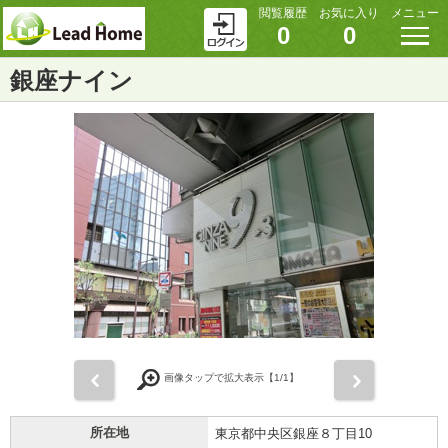
閲覧履歴
お気に入り
メニュー
0
0
銀座ナイン
前
次
画像タップで拡大表示【
1
/1】
所在地
東京都中央区銀座８丁目10