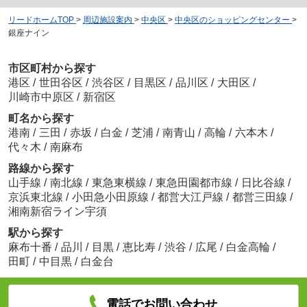
リードホームTOP
>
周辺施設案内
>
中央区
>
中央区のショッピングセンター
>
銀座ナイン
市区町村から探す
港区
/
世田谷区
/
渋谷区
/
目黒区
/
品川区
/
大田区
/
川崎市中原区
/
新宿区
町名から探す
港南
/
三田
/
赤坂
/
白金
/
芝浦
/
南青山
/
高輪
/
六本木
/
代々木
/
南麻布
路線から探す
山手線
/
南北線
/
東急東横線
/
東急田園都市線
/
日比谷線
/
京浜東北線
/
小田急小田原線
/
都営大江戸線
/
都営三田線
/
湘南新宿ライン宇須
駅から探す
麻布十番
/
品川
/
目黒
/
恵比寿
/
渋谷
/
広尾
/
白金高輪
/
田町
/
中目黒
/
白金台
電話でお問い合わせ