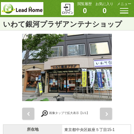
閲覧履歴
お気に入り
メニュー
0
0
いわて銀河プラザアンテナショップ
前
次
画像タップで拡大表示【
1
/1】
所在地
東京都中央区銀座５丁目15-1