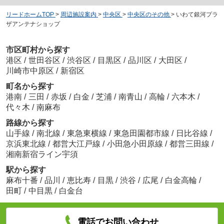
リードホームTOP
>
周辺施設案内
>
中央区
>
中央区のその他
>
いわて銀河プラ
ザアンテナショップ
市区町村から探す
港区
/
世田谷区
/
渋谷区
/
目黒区
/
品川区
/
大田区
/
川崎市中原区
/
新宿区
町名から探す
港南
/
三田
/
赤坂
/
白金
/
芝浦
/
南青山
/
高輪
/
六本木
/
代々木
/
南麻布
路線から探す
山手線
/
南北線
/
東急東横線
/
東急田園都市線
/
日比谷線
/
京浜東北線
/
都営大江戸線
/
小田急小田原線
/
都営三田線
/
湘南新宿ライン宇須
駅から探す
麻布十番
/
品川
/
恵比寿
/
目黒
/
渋谷
/
広尾
/
白金高輪
/
田町
/
中目黒
/
白金台
電話でお問い合わせ