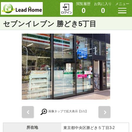
閲覧履歴
お気に入り
メニュー
0
0
セブンイレブン 勝どき5丁目
前
次
画像タップで拡大表示【
1
/1】
所在地
東京都中央区勝どき５丁目3-2