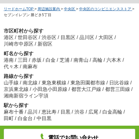
リードホームTOP
>
周辺施設案内
>
中央区
>
中央区のコンビニエンスストア
>
セブンイレブン 勝どき5丁目
市区町村から探す
港区
/
世田谷区
/
渋谷区
/
目黒区
/
品川区
/
大田区
/
川崎市中原区
/
新宿区
町名から探す
港南
/
三田
/
赤坂
/
白金
/
芝浦
/
南青山
/
高輪
/
六本木
/
代々木
/
南麻布
路線から探す
山手線
/
南北線
/
東急東横線
/
東急田園都市線
/
日比谷線
/
京浜東北線
/
小田急小田原線
/
都営大江戸線
/
都営三田線
/
湘南新宿ライン宇須
駅から探す
麻布十番
/
品川
/
恵比寿
/
目黒
/
渋谷
/
広尾
/
白金高輪
/
田町
/
白金台
/
中目黒
電話でお問い合わせ