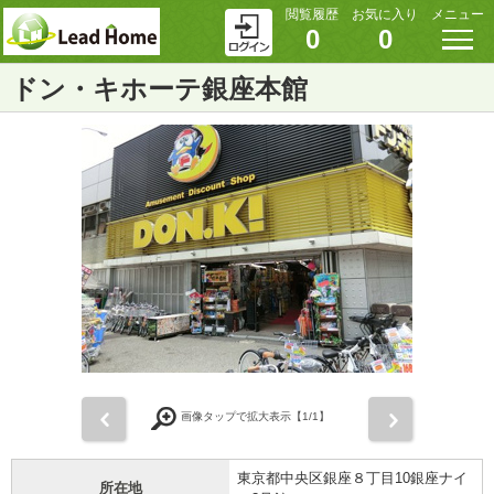
閲覧履歴
お気に入り
メニュー
0
0
ドン・キホーテ銀座本館
前
次
画像タップで拡大表示【
1
/1】
東京都中央区銀座８丁目10銀座ナイ
所在地