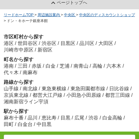
ページトップへ
リードホームTOP
>
周辺施設案内
>
中央区
>
中央区のディスカウントショップ
>
ドン・キホーテ銀座本館
市区町村から探す
港区
/
世田谷区
/
渋谷区
/
目黒区
/
品川区
/
大田区
/
川崎市中原区
/
新宿区
町名から探す
港南
/
三田
/
赤坂
/
白金
/
芝浦
/
南青山
/
高輪
/
六本木
/
代々木
/
南麻布
路線から探す
山手線
/
南北線
/
東急東横線
/
東急田園都市線
/
日比谷線
/
京浜東北線
/
都営大江戸線
/
小田急小田原線
/
都営三田線
/
湘南新宿ライン宇須
駅から探す
麻布十番
/
品川
/
恵比寿
/
目黒
/
広尾
/
渋谷
/
白金高輪
/
田町
/
白金台
/
中目黒