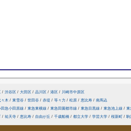
区
/
渋谷区
/
大田区
/
品川区
/
港区
/
川崎市中原区
代々木
/
東雪谷
/
世田谷
/
赤堤
/
等々力
/
松原
/
恵比寿
/
南馬込
小田急小田原線
/
東急東横線
/
東急田園都市線
/
東急目黒線
/
東急池上線
/
東
町
/
祐天寺
/
恵比寿
/
自由が丘
/
千歳船橋
/
都立大学
/
学芸大学
/
桜新町
/
駒