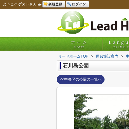
新規登録
ログイン
ようこそ
ゲスト
さん
ホーム
Lang
HOME
TRANSLA
リードホームTOP
>
周辺施設案内
>
石川島公園
<<中央区の公園の一覧へ