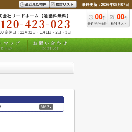
最近見た物件
検討リスト
最終更新：2026年08月07日
式会社リードホーム【通話料無料】
00
00
件
件
0120-423-023
最近見た物件
検討リスト
:30 定休日：12月31日・1月1日・2日・3日
トマップ
お問い合わせ
TE MAP
CONTACT
5
MAP
▼