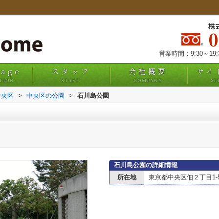
株
営業時間：9:30～19
uage
スタッフ
会社概要
サイ
TION
STAFF
COMPANY
SI
中央区
>
中央区の公園
>
石川島公園
石川島公園の詳細情報
所在地
東京都中央区佃２丁目1-