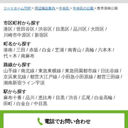
リードホームTOP
>
周辺施設案内
>
中央区
>
中央区の公園
>
数寄屋橋公園
市区町村から探す
港区
/
世田谷区
/
渋谷区
/
目黒区
/
品川区
/
大田区
/
川崎市中原区
/
新宿区
町名から探す
港南
/
三田
/
赤坂
/
白金
/
芝浦
/
南青山
/
高輪
/
六本木
/
代々木
/
南麻布
路線から探す
山手線
/
南北線
/
東急東横線
/
東急田園都市線
/
日比谷線
/
京浜東北線
/
都営大江戸線
/
小田急小田原線
/
都営三田線
/
湘南新宿ライン宇須
駅から探す
麻布十番
/
品川
/
恵比寿
/
目黒
/
渋谷
/
広尾
/
白金高輪
/
田町
/
白金台
/
中目黒
電話でお問い合わせ