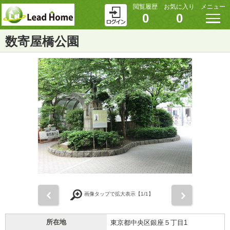
閲覧履歴
お気に入り
メニュー
0
0
数寄屋橋公園
前
次
画像タップで拡大表示【
1
/1】
所在地
東京都中央区銀座５丁目1