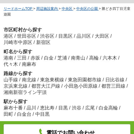
リードホームTOP
>
周辺施設案内
>
中央区
>
中央区の公園
>
勝どき四丁目児童
遊園
市区町村から探す
港区
/
世田谷区
/
渋谷区
/
目黒区
/
品川区
/
大田区
/
川崎市中原区
/
新宿区
町名から探す
港南
/
三田
/
赤坂
/
白金
/
芝浦
/
南青山
/
高輪
/
六本木
/
代々木
/
南麻布
路線から探す
山手線
/
南北線
/
東急東横線
/
東急田園都市線
/
日比谷線
/
京浜東北線
/
都営大江戸線
/
小田急小田原線
/
都営三田線
/
湘南新宿ライン宇須
駅から探す
麻布十番
/
品川
/
恵比寿
/
目黒
/
渋谷
/
広尾
/
白金高輪
/
田町
/
白金台
/
中目黒
電話でお問い合わせ