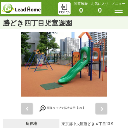
閲覧履歴
お気に入り
メニュー
0
0
勝どき四丁目児童遊園
前
次
画像タップで拡大表示【
1
/1】
所在地
東京都中央区勝どき４丁目13-9