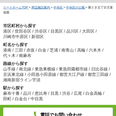
リードホームTOP
>
周辺施設案内
>
中央区
>
中央区の公園
>
勝どき五丁目児童
遊園
市区町村から探す
港区
/
世田谷区
/
渋谷区
/
目黒区
/
品川区
/
大田区
/
川崎市中原区
/
新宿区
町名から探す
港南
/
三田
/
赤坂
/
白金
/
芝浦
/
南青山
/
高輪
/
六本木
/
代々木
/
南麻布
路線から探す
山手線
/
南北線
/
東急東横線
/
東急田園都市線
/
日比谷線
/
京浜東北線
/
小田急小田原線
/
都営大江戸線
/
都営三田線
/
湘南新宿ライン宇須
駅から探す
麻布十番
/
品川
/
恵比寿
/
目黒
/
渋谷
/
広尾
/
白金高輪
/
田町
/
白金台
/
中目黒
電話でお問い合わせ