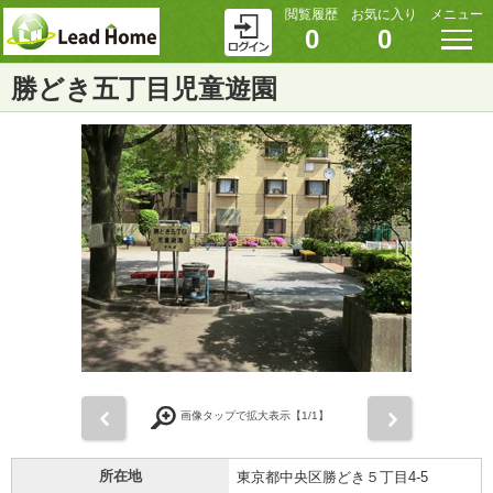
閲覧履歴
お気に入り
メニュー
0
0
勝どき五丁目児童遊園
前
次
画像タップで拡大表示【
1
/1】
所在地
東京都中央区勝どき５丁目4-5