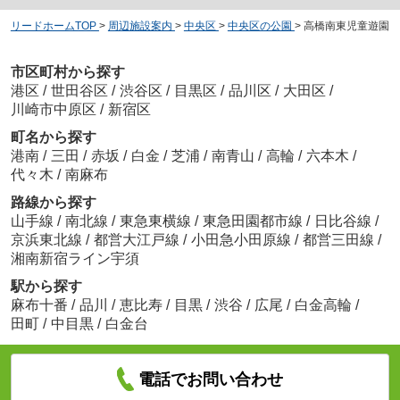
リードホームTOP
>
周辺施設案内
>
中央区
>
中央区の公園
>
高橋南東児童遊園
市区町村から探す
港区
/
世田谷区
/
渋谷区
/
目黒区
/
品川区
/
大田区
/
川崎市中原区
/
新宿区
町名から探す
港南
/
三田
/
赤坂
/
白金
/
芝浦
/
南青山
/
高輪
/
六本木
/
代々木
/
南麻布
路線から探す
山手線
/
南北線
/
東急東横線
/
東急田園都市線
/
日比谷線
/
京浜東北線
/
都営大江戸線
/
小田急小田原線
/
都営三田線
/
湘南新宿ライン宇須
駅から探す
麻布十番
/
品川
/
恵比寿
/
目黒
/
渋谷
/
広尾
/
白金高輪
/
田町
/
中目黒
/
白金台
電話でお問い合わせ