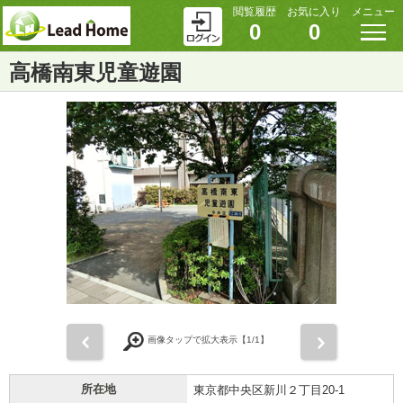
閲覧履歴
お気に入り
メニュー
0
0
高橋南東児童遊園
前
次
画像タップで拡大表示【
1
/1】
所在地
東京都中央区新川２丁目20-1