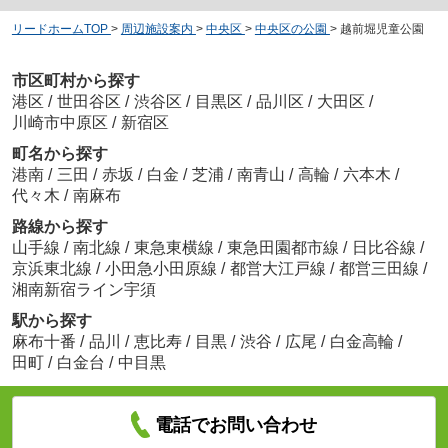
リードホームTOP
>
周辺施設案内
>
中央区
>
中央区の公園
>
越前堀児童公園
市区町村から探す
港区
/
世田谷区
/
渋谷区
/
目黒区
/
品川区
/
大田区
/
川崎市中原区
/
新宿区
町名から探す
港南
/
三田
/
赤坂
/
白金
/
芝浦
/
南青山
/
高輪
/
六本木
/
代々木
/
南麻布
路線から探す
山手線
/
南北線
/
東急東横線
/
東急田園都市線
/
日比谷線
/
京浜東北線
/
小田急小田原線
/
都営大江戸線
/
都営三田線
/
湘南新宿ライン宇須
駅から探す
麻布十番
/
品川
/
恵比寿
/
目黒
/
渋谷
/
広尾
/
白金高輪
/
田町
/
白金台
/
中目黒
電話でお問い合わせ