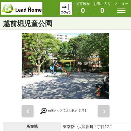
閲覧履歴
お気に入り
メニュー
0
0
越前堀児童公園
前
次
画像タップで拡大表示【
1
/1】
所在地
東京都中央区新川１丁目12-1