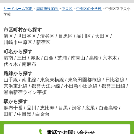
リードホームTOP
>
周辺施設案内
>
中央区
>
中央区の小学校
>
中央区立中央小
学校
市区町村から探す
港区
/
世田谷区
/
渋谷区
/
目黒区
/
品川区
/
大田区
/
川崎市中原区
/
新宿区
町名から探す
港南
/
三田
/
赤坂
/
白金
/
芝浦
/
南青山
/
高輪
/
六本木
/
代々木
/
南麻布
路線から探す
山手線
/
南北線
/
東急東横線
/
東急田園都市線
/
日比谷線
/
京浜東北線
/
都営大江戸線
/
小田急小田原線
/
都営三田線
/
湘南新宿ライン宇須
駅から探す
麻布十番
/
品川
/
恵比寿
/
目黒
/
渋谷
/
広尾
/
白金高輪
/
田町
/
中目黒
/
白金台
電話でお問い合わせ