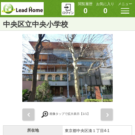
閲覧履歴
お気に入り
メニュー
0
0
中央区立中央小学校
前
次
画像タップで拡大表示【
1
/1】
所在地
東京都中央区湊１丁目4-1