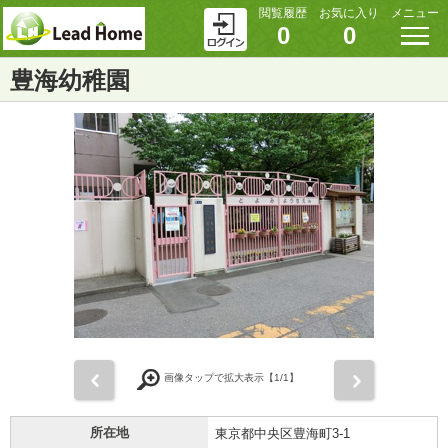
閲覧履歴
お気に入り
メニュー
0
0
豊海幼稚園
前
次
画像タップで拡大表示【
1
/1】
所在地
東京都中央区豊海町3-1