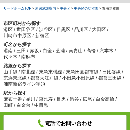
リードホームTOP
>
周辺施設案内
>
中央区
>
中央区の幼稚園
>
豊海幼稚園
市区町村から探す
港区
/
世田谷区
/
渋谷区
/
目黒区
/
品川区
/
大田区
/
川崎市中原区
/
新宿区
町名から探す
港南
/
三田
/
赤坂
/
白金
/
芝浦
/
南青山
/
高輪
/
六本木
/
代々木
/
南麻布
路線から探す
山手線
/
南北線
/
東急東横線
/
東急田園都市線
/
日比谷線
/
京浜東北線
/
都営大江戸線
/
小田急小田原線
/
都営三田線
/
湘南新宿ライン宇須
駅から探す
麻布十番
/
品川
/
恵比寿
/
目黒
/
渋谷
/
広尾
/
白金高輪
/
田町
/
白金台
/
中目黒
電話でお問い合わせ