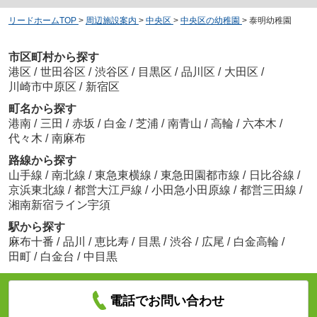
リードホームTOP
>
周辺施設案内
>
中央区
>
中央区の幼稚園
>
泰明幼稚園
市区町村から探す
港区
/
世田谷区
/
渋谷区
/
目黒区
/
品川区
/
大田区
/
川崎市中原区
/
新宿区
町名から探す
港南
/
三田
/
赤坂
/
白金
/
芝浦
/
南青山
/
高輪
/
六本木
/
代々木
/
南麻布
路線から探す
山手線
/
南北線
/
東急東横線
/
東急田園都市線
/
日比谷線
/
京浜東北線
/
都営大江戸線
/
小田急小田原線
/
都営三田線
/
湘南新宿ライン宇須
駅から探す
麻布十番
/
品川
/
恵比寿
/
目黒
/
渋谷
/
広尾
/
白金高輪
/
田町
/
白金台
/
中目黒
電話でお問い合わせ