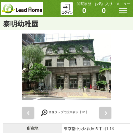
閲覧履歴
お気に入り
メニュー
0
0
泰明幼稚園
前
次
画像タップで拡大表示【
1
/1】
所在地
東京都中央区銀座５丁目1-13