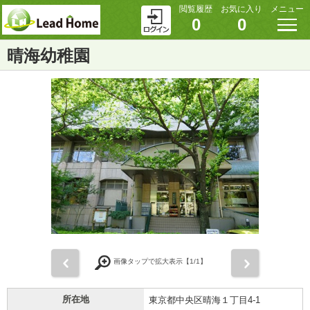
閲覧履歴
お気に入り
メニュー
0
0
晴海幼稚園
前
次
画像タップで拡大表示【
1
/1】
所在地
東京都中央区晴海１丁目4-1