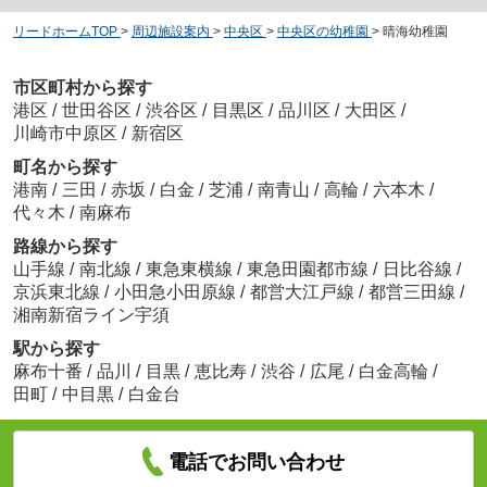
リードホームTOP
>
周辺施設案内
>
中央区
>
中央区の幼稚園
>
晴海幼稚園
市区町村から探す
港区
/
世田谷区
/
渋谷区
/
目黒区
/
品川区
/
大田区
/
川崎市中原区
/
新宿区
町名から探す
港南
/
三田
/
赤坂
/
白金
/
芝浦
/
南青山
/
高輪
/
六本木
/
代々木
/
南麻布
路線から探す
山手線
/
南北線
/
東急東横線
/
東急田園都市線
/
日比谷線
/
京浜東北線
/
小田急小田原線
/
都営大江戸線
/
都営三田線
/
湘南新宿ライン宇須
駅から探す
麻布十番
/
品川
/
目黒
/
恵比寿
/
渋谷
/
広尾
/
白金高輪
/
田町
/
中目黒
/
白金台
電話でお問い合わせ