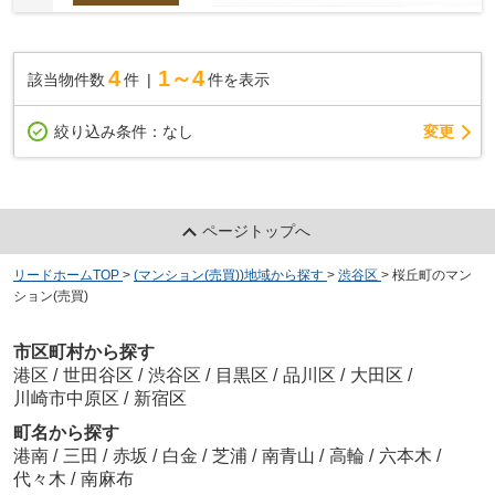
4
1～4
該当物件数
件
件を表示
変更
絞り込み条件：
なし
ページトップへ
リードホームTOP
>
(マンション(売買))地域から探す
>
渋谷区
>
桜丘町のマン
ション(売買)
市区町村から探す
港区
/
世田谷区
/
渋谷区
/
目黒区
/
品川区
/
大田区
/
川崎市中原区
/
新宿区
町名から探す
港南
/
三田
/
赤坂
/
白金
/
芝浦
/
南青山
/
高輪
/
六本木
/
代々木
/
南麻布