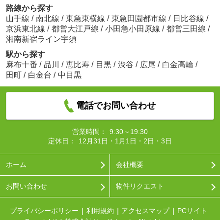
路線から探す
山手線
/
南北線
/
東急東横線
/
東急田園都市線
/
日比谷線
/
京浜東北線
/
都営大江戸線
/
小田急小田原線
/
都営三田線
/
湘南新宿ライン宇須
駅から探す
麻布十番
/
品川
/
恵比寿
/
目黒
/
渋谷
/
広尾
/
白金高輪
/
田町
/
白金台
/
中目黒
電話でお問い合わせ
営業時間：
9:30～19:30
定休日：
12月31日・1月1日・2日・3日
ホーム
会社概要
お問い合わせ
物件リクエスト
プライバシーポリシー
利用規約
アクセスマップ
PCサイト