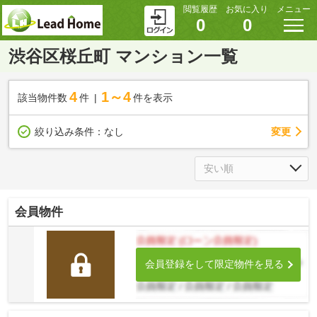
閲覧履歴
お気に入り
メニュー
0
0
渋谷区桜丘町 マンション一覧
4
1～4
該当物件数
件
件を表示
変更
絞り込み条件：
なし
会員物件
会員登録をして限定物件を見る