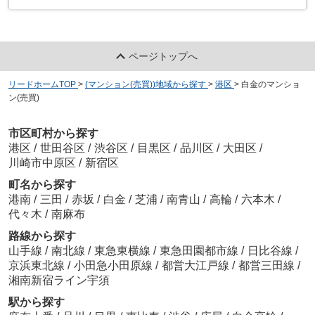
ページトップへ
リードホームTOP
>
(マンション(売買))地域から探す
>
港区
>
白金のマンショ
ン(売買)
市区町村から探す
港区
/
世田谷区
/
渋谷区
/
目黒区
/
品川区
/
大田区
/
川崎市中原区
/
新宿区
町名から探す
港南
/
三田
/
赤坂
/
白金
/
芝浦
/
南青山
/
高輪
/
六本木
/
代々木
/
南麻布
路線から探す
山手線
/
南北線
/
東急東横線
/
東急田園都市線
/
日比谷線
/
京浜東北線
/
小田急小田原線
/
都営大江戸線
/
都営三田線
/
湘南新宿ライン宇須
駅から探す