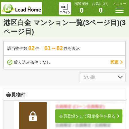
閲覧履歴
お気に入り
メニュー
0
0
港区白金 マンション一覧(3ページ目)(3
ページ目)
82
61～82
該当物件数
件
件を表示
変更
絞り込み条件：
なし
会員物件
会員登録をして限定物件を見る