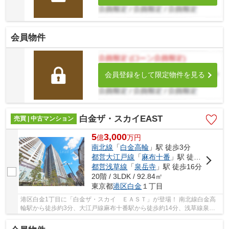
会員物件
会員登録をして限定物件を見る
白金ザ・スカイEAST
売買 | 中古マンション
5
3,000
億
万
円
南北線
「
白金高輪
」駅 徒歩3分
都営大江戸線
「
麻布十番
」駅 徒歩14分
都営浅草線
「
泉岳寺
」駅 徒歩16分
20階 / 3LDK / 92.84㎡
東京都
港区
白金
１丁目
港区白金1丁目に「白金ザ・スカイ ＥＡＳＴ」が登場！ 南北線白金高
輪駅から徒歩約3分、大江戸線麻布十番駅から徒歩約14分、浅草線泉岳
寺駅から徒歩約16分。 5路線3駅利用可能な大変...