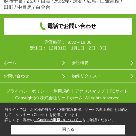
麻布十番
/
品川
/
目黒
/
恵比寿
/
渋谷
/
広尾
/
白金高輪
/
田町
/
中目黒
/
白金台
電話でお問い合わせ
営業時間：
9:30～19:30
定休日：
12月31日・1月1日・2日・3日
ホーム
会社概要
お問い合わせ
物件リクエスト
プライバシーポリシー
利用規約
アクセスマップ
PCサイト
Copyright(c) 株式会社リードホーム All rights reserved.
当サイトでは、お客様の当サイト利用状況把握、サービス向上検討を目的と
して、クッキー（Cookie）を使用しています。
詳しくは、当社の
「Cookieの取扱いについて」
をご確認ください。
閉じる