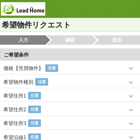
希望物件リクエスト
入力
確認
送信
ご希望条件
価格【売買物件】
任意
希望物件種別
任意
希望住所1
任意
希望住所2
任意
希望住所3
任意
希望沿線1
任意