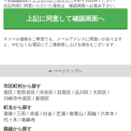
※
利用規約
及び
プライバシーポリシー
を必ずお読みください。
左記内容に同意いただいた場合は、確認画面へお進み下さい。
上記に同意して確認画面へ
※メール連絡をご希望でも、メールアドレスに間違いがあります
と、やむなくお電話にてご連絡差し上げる場合もございます。
ページトップへ
市区町村から探す
港区
/
世田谷区
/
渋谷区
/
目黒区
/
品川区
/
大田区
/
川崎市中原区
/
新宿区
町名から探す
港南
/
三田
/
赤坂
/
白金
/
芝浦
/
南青山
/
高輪
/
六本木
/
代々木
/
南麻布
路線から探す