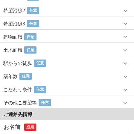
希望沿線2
任意
希望沿線3
任意
建物面積
任意
土地面積
任意
駅からの徒歩
任意
築年数
任意
こだわり条件
任意
その他ご要望等
任意
ご連絡先情報
お名前
必須