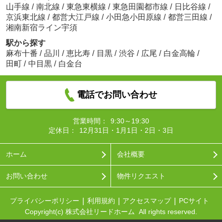
山手線
/
南北線
/
東急東横線
/
東急田園都市線
/
日比谷線
/
京浜東北線
/
都営大江戸線
/
小田急小田原線
/
都営三田線
/
湘南新宿ライン宇須
駅から探す
麻布十番
/
品川
/
恵比寿
/
目黒
/
渋谷
/
広尾
/
白金高輪
/
田町
/
中目黒
/
白金台
電話でお問い合わせ
営業時間：
9:30～19:30
定休日：
12月31日・1月1日・2日・3日
ホーム
会社概要
お問い合わせ
物件リクエスト
プライバシーポリシー
利用規約
アクセスマップ
PCサイト
Copyright(c) 株式会社リードホーム All rights reserved.