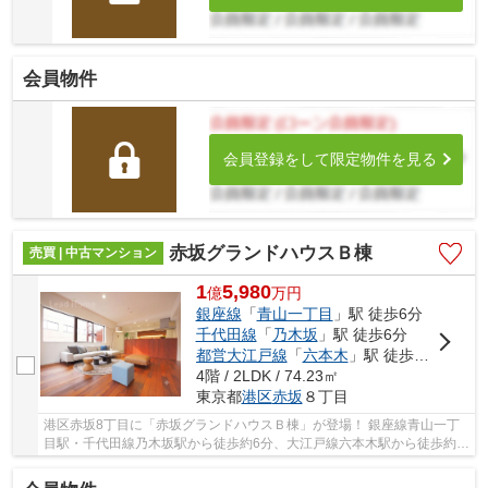
会員物件
会員登録をして限定物件を見る
赤坂グランドハウスＢ棟
売買 | 中古マンション
1
5,980
億
万
円
銀座線
「
青山一丁目
」駅 徒歩6分
千代田線
「
乃木坂
」駅 徒歩6分
都営大江戸線
「
六本木
」駅 徒歩13分
4階 / 2LDK / 74.23㎡
東京都
港区
赤坂
８丁目
港区赤坂8丁目に「赤坂グランドハウスＢ棟」が登場！ 銀座線青山一丁
目駅・千代田線乃木坂駅から徒歩約6分、大江戸線六本木駅から徒歩約
13分。 5路線3駅利用可能な大変便利な立地に位...