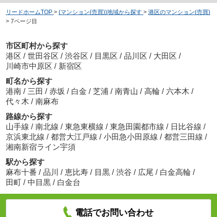
リードホームTOP
>
(マンション(売買))地域から探す
>
港区のマンション(売買)
>
7ページ目
市区町村から探す
港区
/
世田谷区
/
渋谷区
/
目黒区
/
品川区
/
大田区
/
川崎市中原区
/
新宿区
町名から探す
港南
/
三田
/
赤坂
/
白金
/
芝浦
/
南青山
/
高輪
/
六本木
/
代々木
/
南麻布
路線から探す
山手線
/
南北線
/
東急東横線
/
東急田園都市線
/
日比谷線
/
京浜東北線
/
都営大江戸線
/
小田急小田原線
/
都営三田線
/
湘南新宿ライン宇須
駅から探す
麻布十番
/
品川
/
恵比寿
/
目黒
/
渋谷
/
広尾
/
白金高輪
/
田町
/
中目黒
/
白金台
電話でお問い合わせ