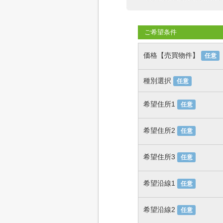
ご希望条件
価格【売買物件】
任意
種別選択
任意
希望住所1
任意
希望住所2
任意
希望住所3
任意
希望沿線1
任意
希望沿線2
任意