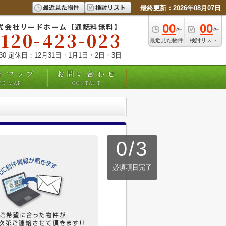
最近見た物件
検討リスト
最終更新：2026年08月07日
式会社リードホーム【通話料無料】
00
00
件
件
0120-423-023
最近見た物件
検討リスト
:30 定休日：12月31日・1月1日・2日・3日
トマップ
お問い合わせ
TE MAP
CONTACT
0
/
3
必須項目完了