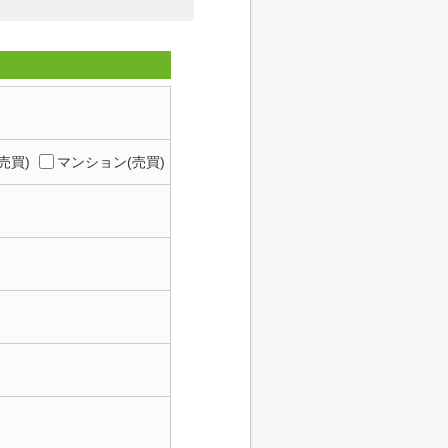
売買)
マンション(売買)