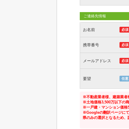
ご連絡先情報
お名前
必須
携帯番号
必須
メールアドレス
必須
要望
任意
※不動産業者様、建築業者
※土地価格3,500万以下
※一戸建・マンション価格5
※Googleの翻訳ペー
県のみの選択となるため、