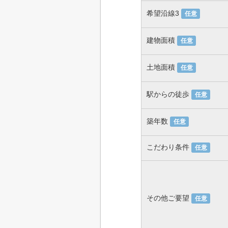
希望沿線3
任意
建物面積
任意
土地面積
任意
駅からの徒歩
任意
築年数
任意
こだわり条件
任意
その他ご要望
任意