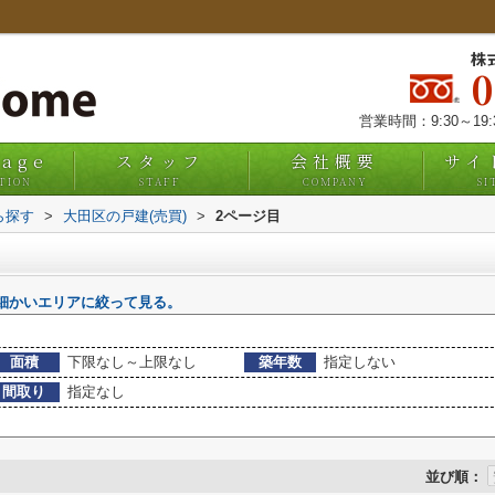
株
営業時間：9:30～19
uage
スタッフ
会社概要
サイ
TION
STAFF
COMPANY
SI
ら探す
>
大田区の戸建(売買)
>
2ページ目
細かいエリアに絞って見る。
面積
下限なし～上限なし
築年数
指定しない
間取り
指定なし
並び順：