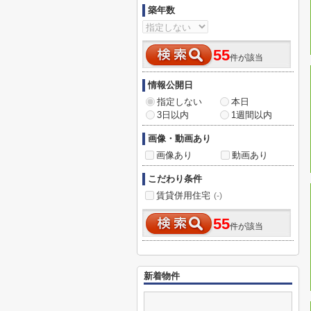
築年数
55
件が該当
情報公開日
指定しない
本日
3日以内
1週間以内
画像・動画あり
画像あり
動画あり
こだわり条件
賃貸併用住宅
(-)
55
件が該当
新着物件