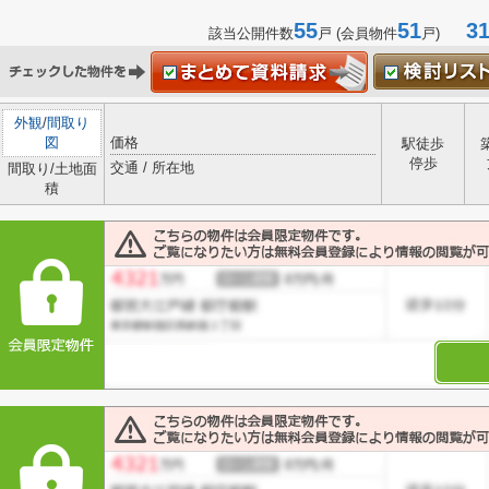
55
51
31-
該当公開件数
戸 (会員物件
戸)
外観
/
間取り
図
価格
駅徒歩
停歩
交通 / 所在地
間取り/土地面
積