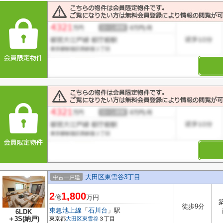
大田区東雪谷3丁目
中古一戸建
2
1,800
億
万円
徒歩9分
東急池上線
「
石川台
」駅
6LDK
＋3S(納戸)
東京都
大田区
東雪谷
３丁目