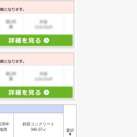
築36年
鉄筋コンクリート
南西
346.07㎡
選択
▼