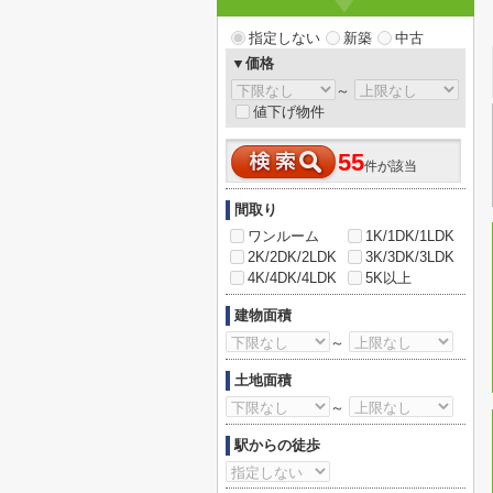
指定しない
新築
中古
▼価格
～
値下げ物件
55
件が該当
間取り
ワンルーム
1K/1DK/1LDK
2K/2DK/2LDK
3K/3DK/3LDK
4K/4DK/4LDK
5K以上
建物面積
～
土地面積
～
駅からの徒歩