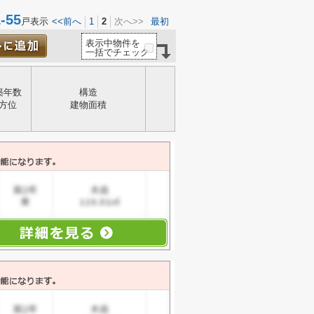
55
戸表示
<<前へ
1
2
次へ>>
最初
表示中物件を
一括でチェック
築年数
構造
方位
建物面積