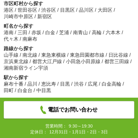
市区町村から探す
港区
/
世田谷区
/
渋谷区
/
目黒区
/
品川区
/
大田区
/
川崎市中原区
/
新宿区
町名から探す
港南
/
三田
/
赤坂
/
白金
/
芝浦
/
南青山
/
高輪
/
六本木
/
代々木
/
南麻布
路線から探す
山手線
/
南北線
/
東急東横線
/
東急田園都市線
/
日比谷線
/
京浜東北線
/
都営大江戸線
/
小田急小田原線
/
都営三田線
/
湘南新宿ライン宇須
駅から探す
麻布十番
/
品川
/
恵比寿
/
目黒
/
渋谷
/
広尾
/
白金高輪
/
田町
/
白金台
/
中目黒
電話でお問い合わせ
営業時間：
9:30～19:30
定休日：
12月31日・1月1日・2日・3日