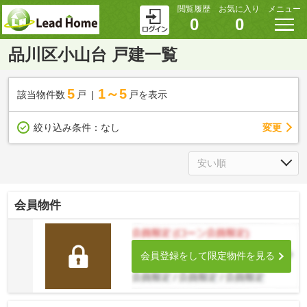
閲覧履歴
お気に入り
メニュー
0
0
品川区小山台 戸建一覧
5
1～5
該当物件数
戸
戸を表示
変更
絞り込み条件：
なし
会員物件
会員登録をして限定物件を見る