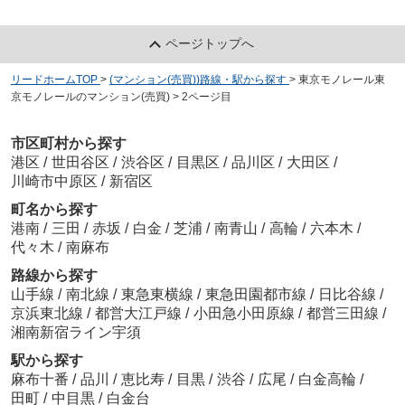
ページトップへ
リードホームTOP
>
(マンション(売買))路線・駅から探す
>
東京モノレール東
京モノレールのマンション(売買)
>
2ページ目
市区町村から探す
港区
/
世田谷区
/
渋谷区
/
目黒区
/
品川区
/
大田区
/
川崎市中原区
/
新宿区
町名から探す
港南
/
三田
/
赤坂
/
白金
/
芝浦
/
南青山
/
高輪
/
六本木
/
代々木
/
南麻布
路線から探す
山手線
/
南北線
/
東急東横線
/
東急田園都市線
/
日比谷線
/
京浜東北線
/
都営大江戸線
/
小田急小田原線
/
都営三田線
/
湘南新宿ライン宇須
駅から探す
麻布十番
/
品川
/
恵比寿
/
目黒
/
渋谷
/
広尾
/
白金高輪
/
田町
/
中目黒
/
白金台