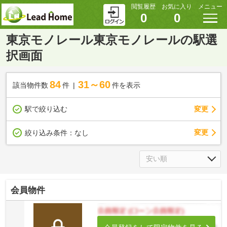
閲覧履歴
お気に入り
メニュー
0
0
東京モノレール東京モノレールの駅選
択画面
84
31～60
該当物件数
件
件を表示
駅で絞り込む
変更
変更
絞り込み条件：
なし
会員物件