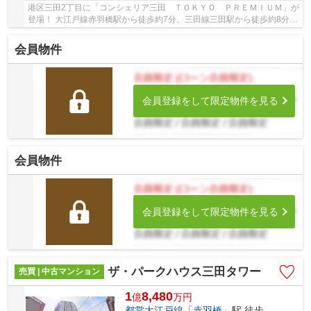
港区三田2丁目に「コンシェリア三田 ＴＯＫＹＯ ＰＲＥＭＩＵＭ」が
登場！ 大江戸線赤羽橋駅から徒歩約7分、三田線三田駅から徒歩約8分、
山手線田町駅から徒歩約11分。 5路線3駅利用...
会員物件
会員登録をして限定物件を見る
会員物件
会員登録をして限定物件を見る
ザ・パークハウス三田タワー
売買 | 中古マンション
1
8,480
億
万
円
都営大江戸線
「
赤羽橋
」駅 徒歩8分