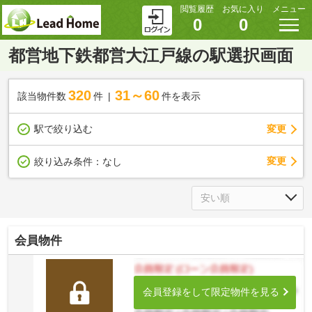
閲覧履歴
お気に入り
メニュー
0
0
都営地下鉄都営大江戸線の駅選択画面
320
31～60
該当物件数
件
件を表示
駅で絞り込む
変更
変更
絞り込み条件：
なし
会員物件
会員登録をして限定物件を見る