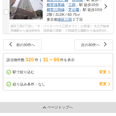
都営浅草線
「
三田
」駅 徒歩10分
都営三田線
「
芝公園
」駅 徒歩10分
2階 / 2LDK / 60.75㎡
東京都
港区
三田
２丁目
港区三田2丁目に「ザ・パークハウス三田タワー」が登場！ 大江戸線赤
羽橋駅から徒歩約8分、浅草線三田駅・三田線芝公園駅から徒歩約10
分。 3路線3駅利用可能な大変便利な立地に位置し...
前の30件へ
次の30件へ
320
31～60
該当物件数
件
件を表示
駅で絞り込む
変更
変更
絞り込み条件：
なし
ページトップへ