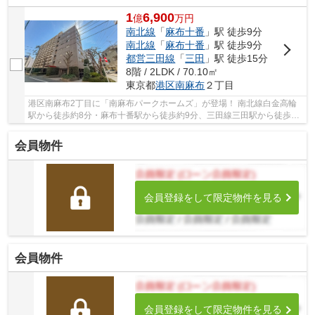
1
6,900
億
万
円
南北線
「
麻布十番
」駅 徒歩9分
南北線
「
麻布十番
」駅 徒歩9分
都営三田線
「
三田
」駅 徒歩15分
8階 / 2LDK / 70.10㎡
東京都
港区
南麻布
２丁目
港区南麻布2丁目に「南麻布パークホームズ」が登場！ 南北線白金高輪
駅から徒歩約8分・麻布十番駅から徒歩約9分、三田線三田駅から徒歩約
15分。 4路線3駅利用可能な大変便利な立地に位...
会員物件
会員登録をして限定物件を見る
会員物件
会員登録をして限定物件を見る