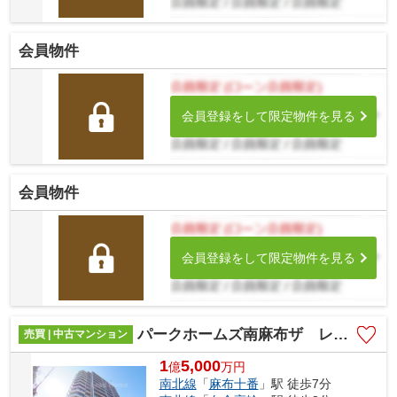
会員物件
会員登録をして限定物件を見る
会員物件
会員登録をして限定物件を見る
パークホームズ南麻布ザ レジデンス
売買 | 中古マンション
1
5,000
億
万
円
南北線
「
麻布十番
」駅 徒歩7分