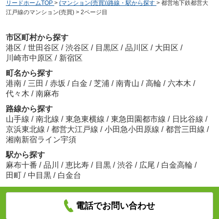
リードホームTOP
>
(マンション(売買))路線・駅から探す
>
都営地下鉄都営大
江戸線のマンション(売買)
>
2ページ目
市区町村から探す
港区
/
世田谷区
/
渋谷区
/
目黒区
/
品川区
/
大田区
/
川崎市中原区
/
新宿区
町名から探す
港南
/
三田
/
赤坂
/
白金
/
芝浦
/
南青山
/
高輪
/
六本木
/
代々木
/
南麻布
路線から探す
山手線
/
南北線
/
東急東横線
/
東急田園都市線
/
日比谷線
/
京浜東北線
/
都営大江戸線
/
小田急小田原線
/
都営三田線
/
湘南新宿ライン宇須
駅から探す
麻布十番
/
品川
/
恵比寿
/
目黒
/
渋谷
/
広尾
/
白金高輪
/
田町
/
中目黒
/
白金台
電話でお問い合わせ