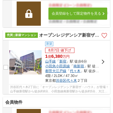
会員登録をして限定物件を見る
オープンレジデンシア新宿ザ・ハウス
売買 | 新築マンション
新築
8月7日 値下げ
1
6,380
億
万
円
山手線
「
新宿
」駅 徒歩6分
小田急小田原線
「
南新宿
」駅 徒歩5分
都営大江戸線
「
代々木
」駅 徒歩7分
4階 / 2LDK / 47.30㎡
東京都
渋谷区
代々木
２丁目
渋谷区代々木2丁目に「オープンレジデンシア新宿ザ・ハウス」が登場！
山手線新宿駅から徒歩約8分、小田急線南新宿駅から徒歩約5分、大江戸
線代々木駅から徒歩約7分。 11路線3駅利用可...
会員物件