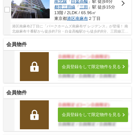
南北線
「
白金高輪
」駅 徒歩8分
都営三田線
「
三田
」駅 徒歩15分
13階 / 2LDK / 65.96㎡
東京都
港区
南麻布
２丁目
港区南麻布2丁目に「パークホームズ南麻布ザ レジデンス」が登場！ 南
北線麻布十番駅から徒歩約7分・白金高輪駅から徒歩約8分、三田線三田
駅から徒歩約15分。 3路線3駅利用可能な大変...
会員物件
会員登録をして限定物件を見る
会員物件
会員登録をして限定物件を見る