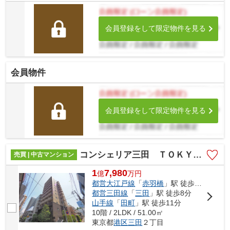
会員登録をして限定物件を見る
会員物件
会員登録をして限定物件を見る
コンシェリア三田 ＴＯＫＹＯ ＰＲＥＭＩＵＭ
売買 | 中古マンション
1
7,980
億
万
円
都営大江戸線
「
赤羽橋
」駅 徒歩7分
都営三田線
「
三田
」駅 徒歩8分
山手線
「
田町
」駅 徒歩11分
10階 / 2LDK / 51.00㎡
東京都
港区
三田
２丁目