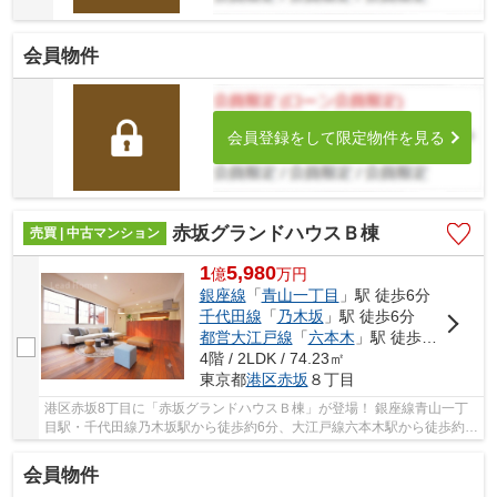
会員物件
会員登録をして限定物件を見る
赤坂グランドハウスＢ棟
売買 | 中古マンション
1
5,980
億
万
円
銀座線
「
青山一丁目
」駅 徒歩6分
千代田線
「
乃木坂
」駅 徒歩6分
都営大江戸線
「
六本木
」駅 徒歩13分
4階 / 2LDK / 74.23㎡
東京都
港区
赤坂
８丁目
港区赤坂8丁目に「赤坂グランドハウスＢ棟」が登場！ 銀座線青山一丁
目駅・千代田線乃木坂駅から徒歩約6分、大江戸線六本木駅から徒歩約
13分。 5路線3駅利用可能な大変便利な立地に位...
会員物件