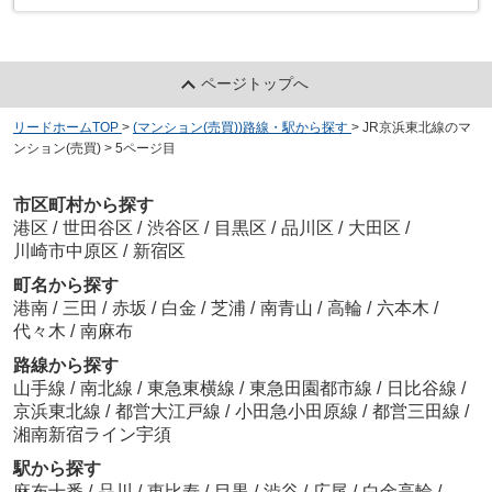
ページトップへ
リードホームTOP
>
(マンション(売買))路線・駅から探す
>
JR京浜東北線のマ
ンション(売買)
>
5ページ目
市区町村から探す
港区
/
世田谷区
/
渋谷区
/
目黒区
/
品川区
/
大田区
/
川崎市中原区
/
新宿区
町名から探す
港南
/
三田
/
赤坂
/
白金
/
芝浦
/
南青山
/
高輪
/
六本木
/
代々木
/
南麻布
路線から探す
山手線
/
南北線
/
東急東横線
/
東急田園都市線
/
日比谷線
/
京浜東北線
/
都営大江戸線
/
小田急小田原線
/
都営三田線
/
湘南新宿ライン宇須
駅から探す
麻布十番
/
品川
/
恵比寿
/
目黒
/
渋谷
/
広尾
/
白金高輪
/