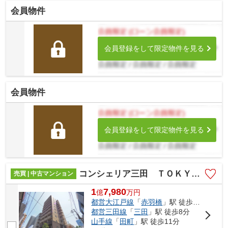
会員物件
会員登録をして限定物件を見る
会員物件
会員登録をして限定物件を見る
コンシェリア三田 ＴＯＫＹＯ ＰＲＥＭＩＵＭ
売買 | 中古マンション
1
7,980
億
万
円
都営大江戸線
「
赤羽橋
」駅 徒歩7分
都営三田線
「
三田
」駅 徒歩8分
山手線
「
田町
」駅 徒歩11分