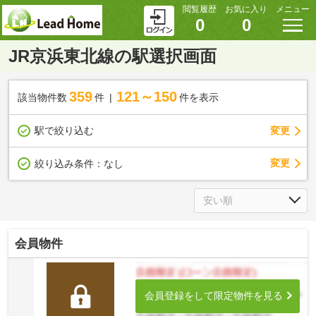
閲覧履歴
お気に入り
メニュー
0
0
JR京浜東北線の駅選択画面
359
121～150
該当物件数
件
件を表示
駅で絞り込む
変更
変更
絞り込み条件：
なし
会員物件
会員登録をして限定物件を見る