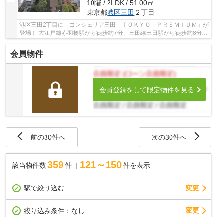
10階 / 2LDK / 51.00㎡
東京都
港区
三田
２丁目
港区三田2丁目に「コンシェリア三田 ＴＯＫＹＯ ＰＲＥＭＩＵＭ」が
登場！ 大江戸線赤羽橋駅から徒歩約7分、三田線三田駅から徒歩約8分、
山手線田町駅から徒歩約11分。 5路線3駅利用...
会員物件
会員登録をして限定物件を見る
前の30件へ
次の30件へ
359
121～150
該当物件数
件
件を表示
駅で絞り込む
変更
変更
絞り込み条件：
なし