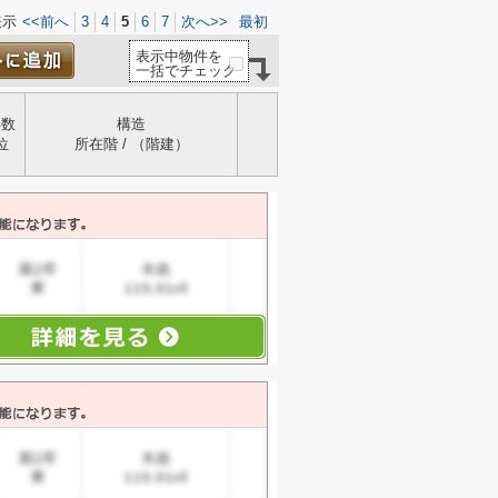
表示
<<前へ
3
4
5
6
7
次へ>>
最初
表示中物件を
一括でチェック
年数
構造
位
所在階 / （階建）