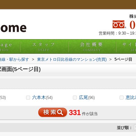
株
営業時間：9:30～19
uage
スタッフ
会社概要
サイ
TION
STAFF
COMPANY
SI
)路線・駅から探す
>
東京メトロ日比谷線のマンション(売買)
>
5ページ目
画面(5ページ目)
六本木
広尾
恵比
(53)
(54)
(96)
331
件が該当
並び順：