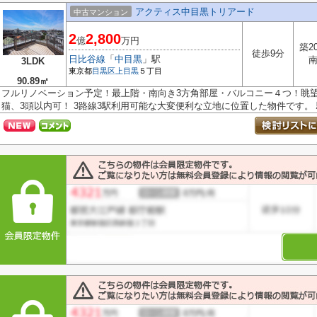
アクティス中目黒トリアード
中古マンション
2
2,800
億
万円
築2
徒歩9分
日比谷線
「
中目黒
」駅
3LDK
東京都
目黒区
上目黒
５丁目
90.89㎡
フルリノベーション予定！最上階・南向き3方角部屋・バルコニー４つ！眺
猫、3頭以内可！ 3路線3駅利用可能な大変便利な立地に位置した物件です。 駅