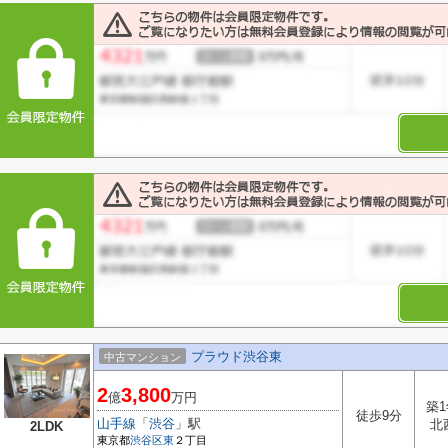
プラウド渋谷東
中古マンション
2
3,800
億
万円
築1
徒歩9分
山手線
「
渋谷
」駅
北
2LDK
東京都
渋谷区
東
２丁目