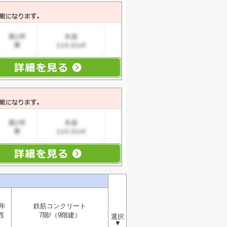
年
鉄筋コンクリート
西
7階/（9階建）
選択
▼