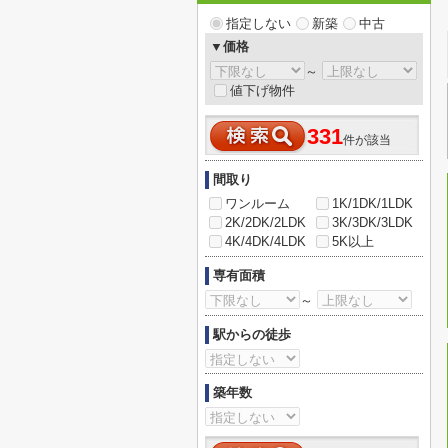
指定しない
新築
中古
▼価格
～
値下げ物件
331
件が該当
間取り
ワンルーム
1K/1DK/1LDK
2K/2DK/2LDK
3K/3DK/3LDK
4K/4DK/4LDK
5K以上
専有面積
～
駅からの徒歩
築年数