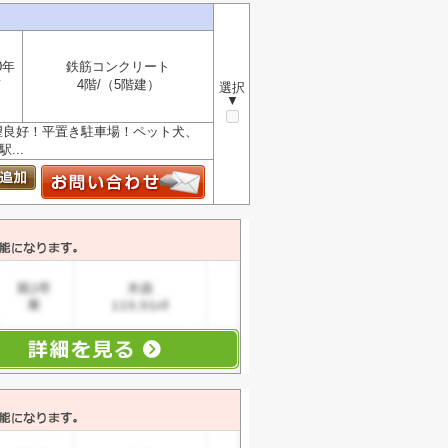
0年
鉄筋コンクリート
南
4階/（5階建）
選択
▼
望良好！平置き駐車場！ペット犬、
...