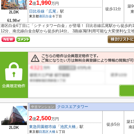
2
1,990
億
万円
築9
徒歩11分
日比谷線
「
広尾
」駅
2LDK
東京都
港区
白金
６丁目
61.98㎡
港区白金6丁目に「シティタワー白金」が登場！ 日比谷線広尾駅から徒歩約
12分、南北線白金台駅から徒歩約14分。 3路線3駅利用可能な大変便利な立地に
クロスエアタワー
中古マンション
2
2,500
億
万円
築1
徒歩5分
東急田園都市線
「
池尻大橋
」駅
南
2LDK
東京都
目黒区
大橋
１丁目