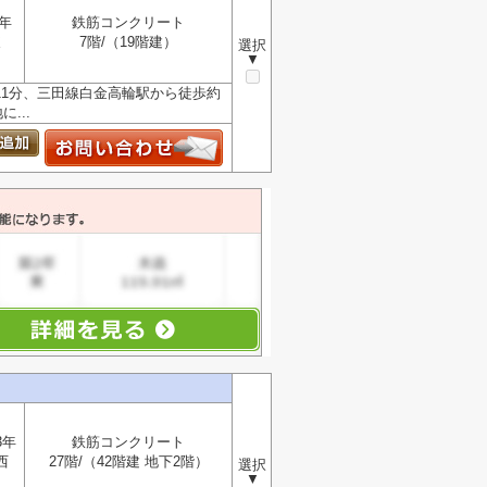
年
鉄筋コンクリート
東
7階/（19階建）
選択
▼
11分、三田線白金高輪駅から徒歩約
...
3年
鉄筋コンクリート
西
27階/（42階建 地下2階）
選択
▼