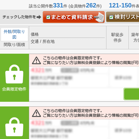
331
262
121-150
該当公開件数
件 (会員物件
件)
件
外観
/
間取り
価格
駅徒歩
築
図
停歩
方
交通 / 所在地
間取り/面積