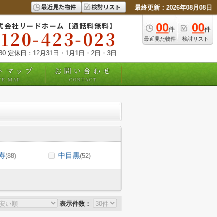
最近見た物件
検討リスト
最終更新：2026年08月08日
式会社リードホーム【通話料無料】
00
00
件
件
0120-423-023
最近見た物件
検討リスト
:30 定休日：12月31日・1月1日・2日・3日
トマップ
お問い合わせ
TE MAP
CONTACT
寿
中目黒
(88)
(52)
表示件数：