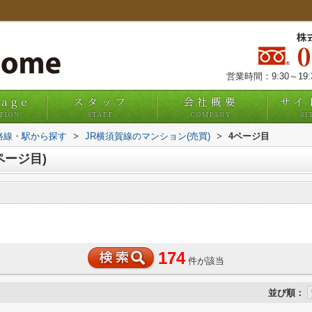
株
営業時間：9:30～19
uage
スタッフ
会社概要
サイ
TION
STAFF
COMPANY
SI
)路線・駅から探す
>
JR横須賀線のマンション(売買)
>
4ページ目
ページ目)
174
件が該当
並び順：