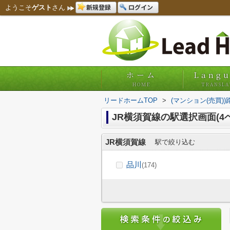
新規登録
ログイン
ようこそ
ゲスト
さん
ホーム
Lang
HOME
TRANSLA
リードホームTOP
>
(マンション(売買)
JR横須賀線の駅選択画面(4
JR横須賀線
駅で絞り込む
品川
(174)