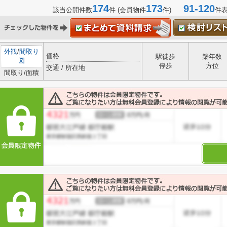
174
173
91-120
該当公開件数
件 (会員物件
件)
件
外観
/
間取り
価格
駅徒歩
築年数
図
停歩
方位
交通 / 所在地
間取り/面積