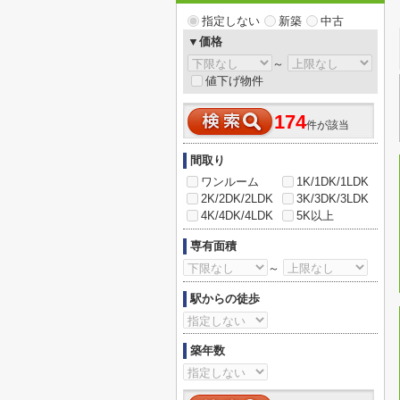
指定しない
新築
中古
▼価格
～
値下げ物件
174
件が該当
間取り
ワンルーム
1K/1DK/1LDK
2K/2DK/2LDK
3K/3DK/3LDK
4K/4DK/4LDK
5K以上
専有面積
～
駅からの徒歩
築年数