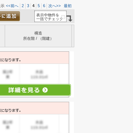
表示
<<前へ
2
3
4
5
6
次へ>>
最初
表示中物件を
一括でチェック
構造
所在階 / （階建）