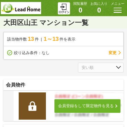
閲覧履歴
お気に入り
メニュー
0
0
大田区山王 マンション一覧
13
1～13
該当物件数
件
件を表示
変更
絞り込み条件：
なし
会員物件
会員登録をして限定物件を見る