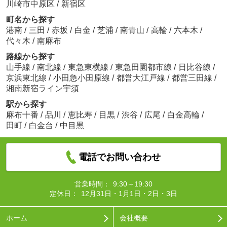
川崎市中原区
/
新宿区
町名から探す
港南
/
三田
/
赤坂
/
白金
/
芝浦
/
南青山
/
高輪
/
六本木
/
代々木
/
南麻布
路線から探す
山手線
/
南北線
/
東急東横線
/
東急田園都市線
/
日比谷線
/
京浜東北線
/
小田急小田原線
/
都営大江戸線
/
都営三田線
/
湘南新宿ライン宇須
駅から探す
麻布十番
/
品川
/
恵比寿
/
目黒
/
渋谷
/
広尾
/
白金高輪
/
田町
/
白金台
/
中目黒
電話でお問い合わせ
営業時間：
9:30～19:30
定休日：
12月31日・1月1日・2日・3日
ホーム
会社概要