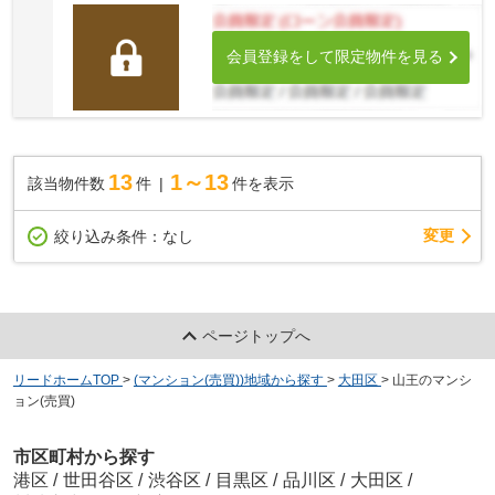
会員登録をして限定物件を見る
13
1～13
該当物件数
件
件を表示
変更
絞り込み条件：
なし
ページトップへ
リードホームTOP
>
(マンション(売買))地域から探す
>
大田区
>
山王のマンシ
ョン(売買)
市区町村から探す
港区
/
世田谷区
/
渋谷区
/
目黒区
/
品川区
/
大田区
/