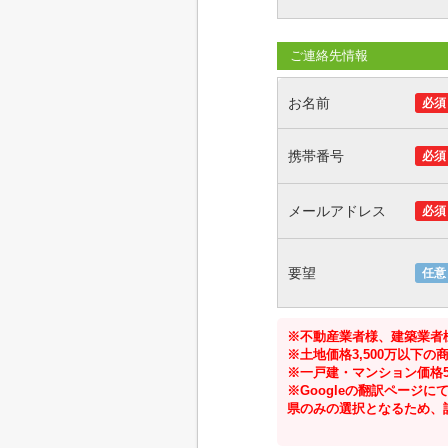
ご連絡先情報
お名前
必須
携帯番号
必須
メールアドレス
必須
要望
任意
※不動産業者様、建築業者
※土地価格3,500万以下
※一戸建・マンション価格5
※Googleの翻訳ペー
県のみの選択となるため、