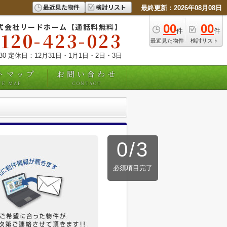
最近見た物件
検討リスト
最終更新：2026年08月08日
式会社リードホーム【通話料無料】
00
00
件
件
0120-423-023
最近見た物件
検討リスト
:30 定休日：12月31日・1月1日・2日・3日
トマップ
お問い合わせ
TE MAP
CONTACT
0
/
3
必須項目完了