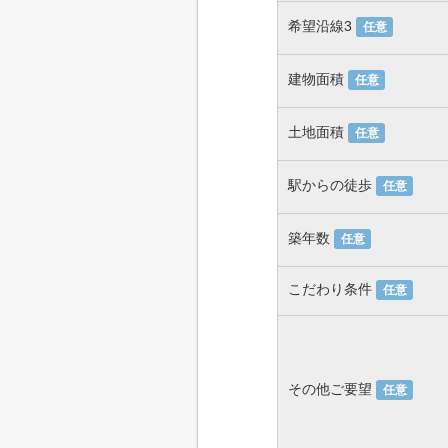
希望沿線3
任意
建物面積
任意
土地面積
任意
駅からの徒歩
任意
築年数
任意
こだわり条件
任意
その他ご要望
任意