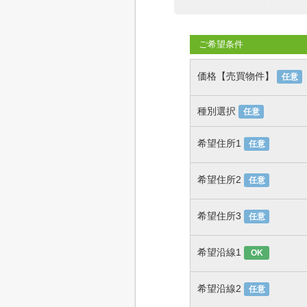
ご希望条件
価格【売買物件】
任意
種別選択
任意
希望住所1
任意
希望住所2
任意
希望住所3
任意
希望沿線1
OK
希望沿線2
任意