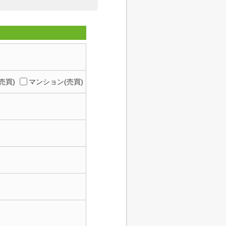
売買)
マンション(売買)