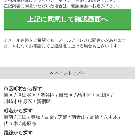
※
利用規約
及び
プライバシーポリシー
を必ずお読みください。
左記内容に同意いただいた場合は、確認画面へお進み下さい。
上記に同意して確認画面へ
※メール連絡をご希望でも、メールアドレスに間違いがあります
と、やむなくお電話にてご連絡差し上げる場合もございます。
ページトップへ
市区町村から探す
港区
/
世田谷区
/
渋谷区
/
目黒区
/
品川区
/
大田区
/
川崎市中原区
/
新宿区
町名から探す
港南
/
三田
/
赤坂
/
白金
/
芝浦
/
南青山
/
高輪
/
六本木
/
代々木
/
南麻布
路線から探す