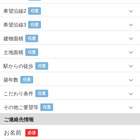
希望沿線2
任意
希望沿線3
任意
建物面積
任意
土地面積
任意
駅からの徒歩
任意
築年数
任意
こだわり条件
任意
その他ご要望等
任意
ご連絡先情報
お名前
必須