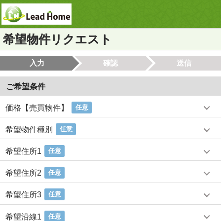
希望物件リクエスト
入力
確認
送信
ご希望条件
価格【売買物件】
任意
希望物件種別
任意
希望住所1
任意
希望住所2
任意
希望住所3
任意
希望沿線1
任意