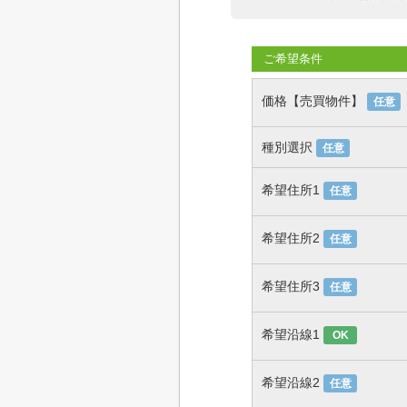
ご希望条件
価格【売買物件】
任意
種別選択
任意
希望住所1
任意
希望住所2
任意
希望住所3
任意
希望沿線1
OK
希望沿線2
任意