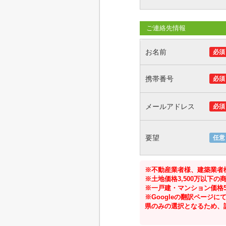
ご連絡先情報
お名前
必須
携帯番号
必須
メールアドレス
必須
要望
任意
※不動産業者様、建築業者
※土地価格3,500万以下
※一戸建・マンション価格5
※Googleの翻訳ペー
県のみの選択となるため、