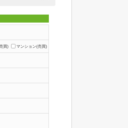
売買)
マンション(売買)