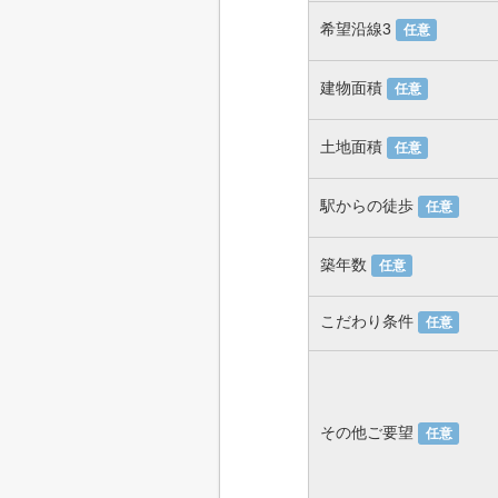
希望沿線3
任意
建物面積
任意
土地面積
任意
駅からの徒歩
任意
築年数
任意
こだわり条件
任意
その他ご要望
任意