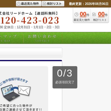
最近見た物件
検討リスト
最終更新：2026年08月06日
式会社リードホーム【通話料無料】
00
00
件
件
0120-423-023
最近見た物件
検討リスト
:30 定休日：12月31日・1月1日・2日・3日
トマップ
お問い合わせ
TE MAP
CONTACT
0
/
3
必須項目完了