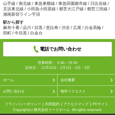
山手線
/
南北線
/
東急東横線
/
東急田園都市線
/
日比谷線
/
京浜東北線
/
小田急小田原線
/
都営大江戸線
/
都営三田線
/
湘南新宿ライン宇須
駅から探す
麻布十番
/
品川
/
目黒
/
恵比寿
/
渋谷
/
広尾
/
白金高輪
/
田町
/
中目黒
/
白金台
電話でお問い合わせ
営業時間：
9:30～19:30
定休日：
12月31日・1月1日・2日・3日
ホーム
会社概要
お問い合わせ
物件リクエスト
プライバシーポリシー
利用規約
アクセスマップ
PCサイト
Copyright(c) 株式会社リードホーム All rights reserved.