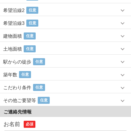
希望沿線2
任意
希望沿線3
任意
建物面積
任意
土地面積
任意
駅からの徒歩
任意
築年数
任意
こだわり条件
任意
その他ご要望等
任意
ご連絡先情報
お名前
必須