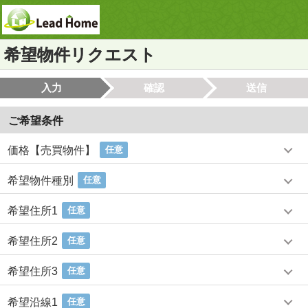
希望物件リクエスト
入力
確認
送信
ご希望条件
価格【売買物件】
任意
希望物件種別
任意
希望住所1
任意
希望住所2
任意
希望住所3
任意
希望沿線1
任意