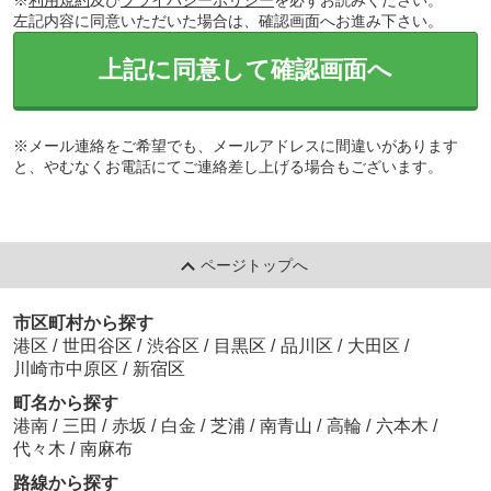
※
利用規約
及び
プライバシーポリシー
を必ずお読みください。
左記内容に同意いただいた場合は、確認画面へお進み下さい。
上記に同意して確認画面へ
※メール連絡をご希望でも、メールアドレスに間違いがあります
と、やむなくお電話にてご連絡差し上げる場合もございます。
ページトップへ
市区町村から探す
港区
/
世田谷区
/
渋谷区
/
目黒区
/
品川区
/
大田区
/
川崎市中原区
/
新宿区
町名から探す
港南
/
三田
/
赤坂
/
白金
/
芝浦
/
南青山
/
高輪
/
六本木
/
代々木
/
南麻布
路線から探す