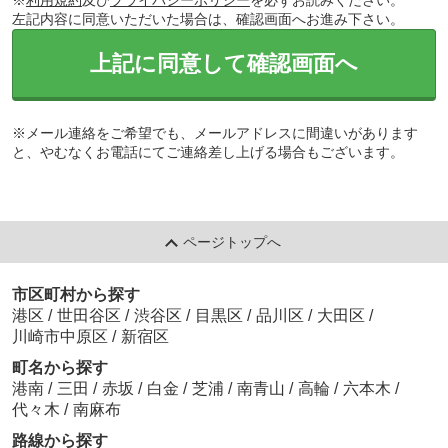
※
利用規約
及び
プライバシーポリシー
を必ずお読みください。
左記内容に同意いただいた場合は、確認画面へお進み下さい。
上記に同意して確認画面へ
※メール連絡をご希望でも、メールアドレスに間違いがあります
と、やむなくお電話にてご連絡差し上げる場合もございます。
ページトップへ
市区町村から探す
港区
/
世田谷区
/
渋谷区
/
目黒区
/
品川区
/
大田区
/
川崎市中原区
/
新宿区
町名から探す
港南
/
三田
/
赤坂
/
白金
/
芝浦
/
南青山
/
高輪
/
六本木
/
代々木
/
南麻布
路線から探す