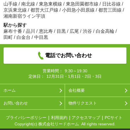
山手線
/
南北線
/
東急東横線
/
東急田園都市線
/
日比谷線
/
京浜東北線
/
都営大江戸線
/
小田急小田原線
/
都営三田線
/
湘南新宿ライン宇須
駅から探す
麻布十番
/
品川
/
恵比寿
/
目黒
/
広尾
/
渋谷
/
白金高輪
/
田町
/
白金台
/
中目黒
電話でお問い合わせ
営業時間：
9:30～19:30
定休日：
12月31日・1月1日・2日・3日
ホーム
会社概要
お問い合わせ
物件リクエスト
プライバシーポリシー
利用規約
アクセスマップ
PCサイト
Copyright(c) 株式会社リードホーム All rights reserved.