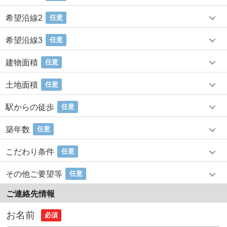
希望沿線2
任意
希望沿線3
任意
建物面積
任意
土地面積
任意
駅からの徒歩
任意
築年数
任意
こだわり条件
任意
その他ご要望等
任意
ご連絡先情報
お名前
必須