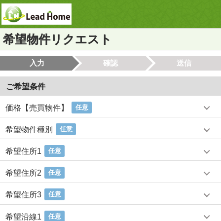
希望物件リクエスト
入力
確認
送信
ご希望条件
価格【売買物件】
任意
希望物件種別
任意
希望住所1
任意
希望住所2
任意
希望住所3
任意
希望沿線1
任意